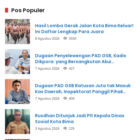
Pos Populer
Hasil Lomba Gerak Jalan Kota Bima Keluar!
Ini Daftar Lengkap Para Juara
8 Agustus 2026
5550
Dugaan Penyelewengan PAD GSB, Kadis
Dikpora: yang Bersangkutan Akui
Perbuatannya dan Siap Mengembalikan
7 Agustus 2026
427
Uang
Dugaan PAD GSB Ratusan Juta tak Masuk
Kas Daerah, Inspektorat Panggil Pihak
Terkait
7 Agustus 2026
404
Rusdhan Ditunjuk Jadi Plt Kepala Dinas
Sosial Kota Bima
3 Agustus 2026
229