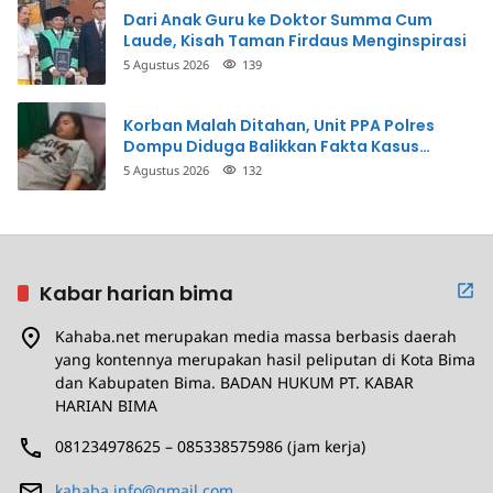
Dari Anak Guru ke Doktor Summa Cum
Laude, Kisah Taman Firdaus Menginspirasi
5 Agustus 2026
139
Korban Malah Ditahan, Unit PPA Polres
Dompu Diduga Balikkan Fakta Kasus
Penganiayaan
5 Agustus 2026
132
Kabar harian bima
Kahaba.net merupakan media massa berbasis daerah
yang kontennya merupakan hasil peliputan di Kota Bima
dan Kabupaten Bima. BADAN HUKUM PT. KABAR
HARIAN BIMA
081234978625 – 085338575986 (jam kerja)
kahaba.info@gmail.com