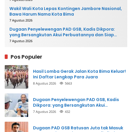
Wakil Wali Kota Lepas Kontingen Jambore Nasional,
Bawa Harum Nama Kota Bima
7 Agustus 2026
Dugaan Penyelewengan PAD GSB, Kadis Dikpora:
yang Bersangkutan Akui Perbuatannya dan Siap
Mengembalikan Uang
7 Agustus 2026
Pos Populer
Hasil Lomba Gerak Jalan Kota Bima Keluar!
Ini Daftar Lengkap Para Juara
8 Agustus 2026
5663
Dugaan Penyelewengan PAD GSB, Kadis
Dikpora: yang Bersangkutan Akui
Perbuatannya dan Siap Mengembalikan
7 Agustus 2026
432
Uang
Dugaan PAD GSB Ratusan Juta tak Masuk