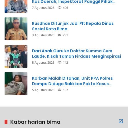
Kas Daerah, Inspektorat Panggil Pihak
Terkait
7 Agustus 2026
406
Rusdhan Ditunjuk Jadi Plt Kepala Dinas
Sosial Kota Bima
3 Agustus 2026
231
Dari Anak Guru ke Doktor Summa Cum
Laude, Kisah Taman Firdaus Menginspirasi
5 Agustus 2026
142
Korban Malah Ditahan, Unit PPA Polres
Dompu Diduga Balikkan Fakta Kasus
Penganiayaan
5 Agustus 2026
132
Kabar harian bima