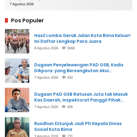
Mengembalikan Uang
7 Agustus 2026
Pos Populer
Hasil Lomba Gerak Jalan Kota Bima Keluar!
Ini Daftar Lengkap Para Juara
8 Agustus 2026
5668
Dugaan Penyelewengan PAD GSB, Kadis
Dikpora: yang Bersangkutan Akui
Perbuatannya dan Siap Mengembalikan
7 Agustus 2026
432
Uang
Dugaan PAD GSB Ratusan Juta tak Masuk
Kas Daerah, Inspektorat Panggil Pihak
Terkait
7 Agustus 2026
406
Rusdhan Ditunjuk Jadi Plt Kepala Dinas
Sosial Kota Bima
3 Agustus 2026
231