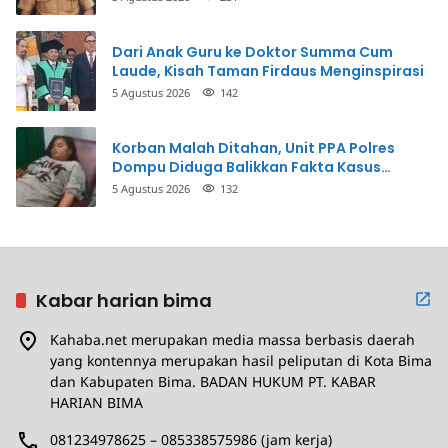
Dari Anak Guru ke Doktor Summa Cum
Laude, Kisah Taman Firdaus Menginspirasi
5 Agustus 2026
142
Korban Malah Ditahan, Unit PPA Polres
Dompu Diduga Balikkan Fakta Kasus
Penganiayaan
5 Agustus 2026
132
Kabar harian bima
Kahaba.net merupakan media massa berbasis daerah
yang kontennya merupakan hasil peliputan di Kota Bima
dan Kabupaten Bima. BADAN HUKUM PT. KABAR
HARIAN BIMA
081234978625 – 085338575986 (jam kerja)