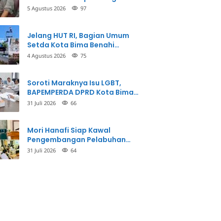
Balikkan Fakta Kasus
5 Agustus 2026
97
Penganiayaan
Jelang HUT RI, Bagian Umum
Setda Kota Bima Benahi
Kantor Pemkot
4 Agustus 2026
75
Soroti Maraknya Isu LGBT,
BAPEMPERDA DPRD Kota Bima
Mulai Bahas Rancangan Perda
31 Juli 2026
66
Pencegahan
Mori Hanafi Siap Kawal
Pengembangan Pelabuhan
Bima, KSOP Usulkan Tambahan
31 Juli 2026
64
Dermaga Rp400 Miliar