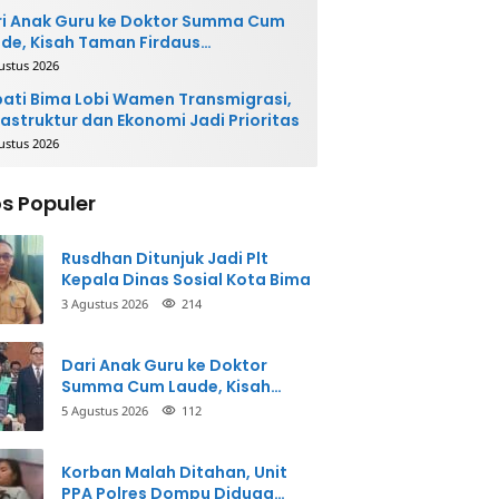
i Anak Guru ke Doktor Summa Cum
de, Kisah Taman Firdaus
ginspirasi
ustus 2026
ati Bima Lobi Wamen Transmigrasi,
rastruktur dan Ekonomi Jadi Prioritas
ustus 2026
s Populer
Rusdhan Ditunjuk Jadi Plt
Kepala Dinas Sosial Kota Bima
3 Agustus 2026
214
Dari Anak Guru ke Doktor
Summa Cum Laude, Kisah
Taman Firdaus Menginspirasi
5 Agustus 2026
112
Korban Malah Ditahan, Unit
PPA Polres Dompu Diduga