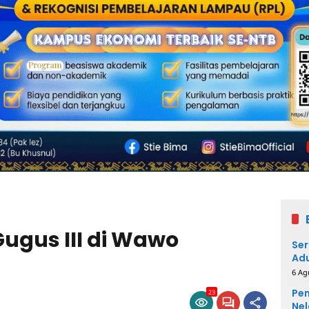
gus III di Wawo
Ser
Adu
6 Ag
Pem
23
Nel