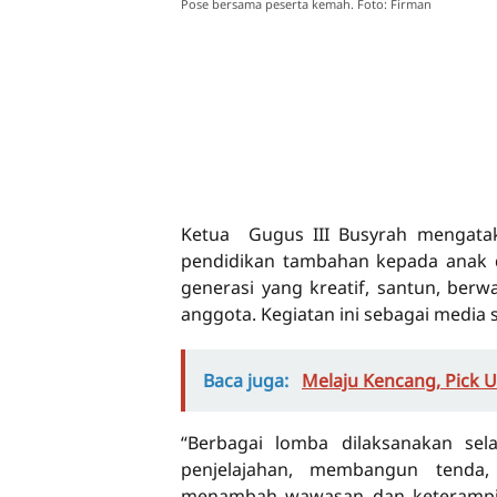
Pose bersama peserta kemah. Foto: Firman
Ketua Gugus III Busyrah mengatak
pendidikan tambahan kepada anak d
generasi yang kreatif, santun, ber
anggota. Kegiatan ini sebagai media
Baca juga:
Melaju Kencang, Pick 
“Berbagai lomba dilaksanakan sel
penjelajahan, membangun tenda,
menambah wawasan dan keterampi