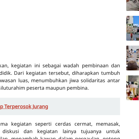
an, kegiatan ini sebagai wadah pembinaan dan
idik. Dari kegiatan tersebut, diharapkan tumbuh
wawasan luas, menumbuhkan jiwa solidaritas antar
 siluturahim peserta maupun pembina.
Up Terperosok Jurang
ama kegiatan seperti cerdas cermat, memasak,
 diskusi dan kegiatan lainya tujuanya untuk
lan, menambah kawan dalam pergaulan, gotong