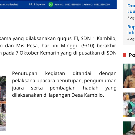
Dar
Lau
Men
5 Ag
Bup
Inf
ama yang dilaksanakan gugus III, SDN 1 Kambilo,
4 Ag
 dan Mis Pesa, hari ini Minggu (9/10) berakhir.
an pada 7 Oktober Kemarin yang di pusatkan di SDN
Po
Penutupan kegiatan ditandai dengan
pelaksana upacara penutupan, pengumuman
juara serta pembagian hadiah yang
dilaksanakan di lapangan Desa Kambilo.