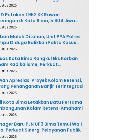
ustus 2026
D Petakan 1.952 KK Rawan
eringan di Kota Bima, 5.604 Jiwa
rpotensi Terdampak
ustus 2026
ban Malah Ditahan, Unit PPA Polres
pu Diduga Balikkan Fakta Kasus
nganiayaan
ustus 2026
sos Kota Bima Rangkul Eks Korban
am Radikalisme, Perkuat
ntegrasi Sosial
ustus 2026
an Apresiasi Proyek Kolam Retensi,
ong Penanganan Banjir Terintegrasi
ustus 2026
i Kota Bima Letakkan Batu Pertama
mbangunan Kolam Retensi Amahami
ustus 2026
ager Baru PLN UP3 Bima Temui Wali
a, Perkuat Sinergi Pelayanan Publik
ustus 2026