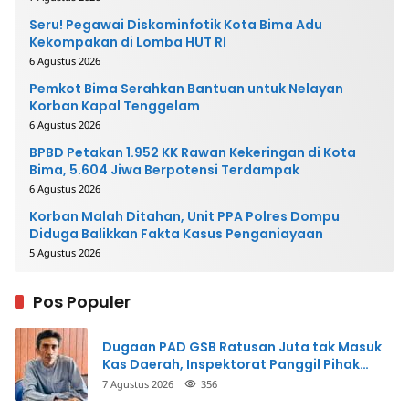
Seru! Pegawai Diskominfotik Kota Bima Adu
Kekompakan di Lomba HUT RI
6 Agustus 2026
Pemkot Bima Serahkan Bantuan untuk Nelayan
Korban Kapal Tenggelam
6 Agustus 2026
BPBD Petakan 1.952 KK Rawan Kekeringan di Kota
Bima, 5.604 Jiwa Berpotensi Terdampak
6 Agustus 2026
Korban Malah Ditahan, Unit PPA Polres Dompu
Diduga Balikkan Fakta Kasus Penganiayaan
5 Agustus 2026
Pos Populer
Dugaan PAD GSB Ratusan Juta tak Masuk
Kas Daerah, Inspektorat Panggil Pihak
Terkait
7 Agustus 2026
356