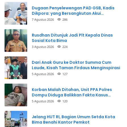
Dugaan Penyelewengan PAD GSB, Kadis
Dikpora: yang Bersangkutan Akui
Perbuatannya dan Siap Mengembalikan
7 Agustus 2026
286
Uang
Rusdhan Ditunjuk Jadi Plt Kepala Dinas
Sosial Kota Bima
3 Agustus 2026
224
Dari Anak Guru ke Doktor Summa Cum
Laude, Kisah Taman Firdaus Menginspirasi
5 Agustus 2026
127
Korban Malah Ditahan, Unit PPA Polres
Dompu Diduga Balikkan Fakta Kasus
Penganiayaan
5 Agustus 2026
120
Jelang HUT RI, Bagian Umum Setda Kota
Bima Benahi Kantor Pemkot