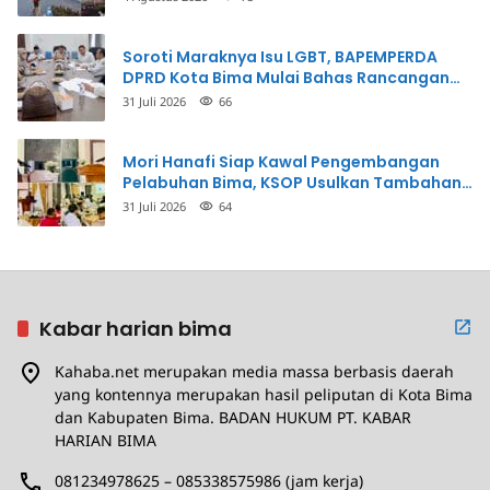
Soroti Maraknya Isu LGBT, BAPEMPERDA
DPRD Kota Bima Mulai Bahas Rancangan
Perda Pencegahan
31 Juli 2026
66
Mori Hanafi Siap Kawal Pengembangan
Pelabuhan Bima, KSOP Usulkan Tambahan
Dermaga Rp400 Miliar
31 Juli 2026
64
Kabar harian bima
Kahaba.net merupakan media massa berbasis daerah
yang kontennya merupakan hasil peliputan di Kota Bima
dan Kabupaten Bima. BADAN HUKUM PT. KABAR
HARIAN BIMA
081234978625 – 085338575986 (jam kerja)