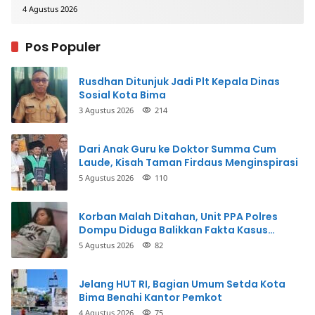
4 Agustus 2026
Pos Populer
Rusdhan Ditunjuk Jadi Plt Kepala Dinas
Sosial Kota Bima
3 Agustus 2026
214
Dari Anak Guru ke Doktor Summa Cum
Laude, Kisah Taman Firdaus Menginspirasi
5 Agustus 2026
110
Korban Malah Ditahan, Unit PPA Polres
Dompu Diduga Balikkan Fakta Kasus
Penganiayaan
5 Agustus 2026
82
Jelang HUT RI, Bagian Umum Setda Kota
Bima Benahi Kantor Pemkot
4 Agustus 2026
75