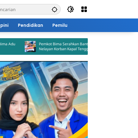
pini
Pendidikan
Pemilu
Pemkot Bima Serahkan Bantuan untuk
BPBD Petaka
Nelayan Korban Kapal Tenggelam
Kota Bima, 