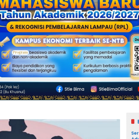
Ser
Adu