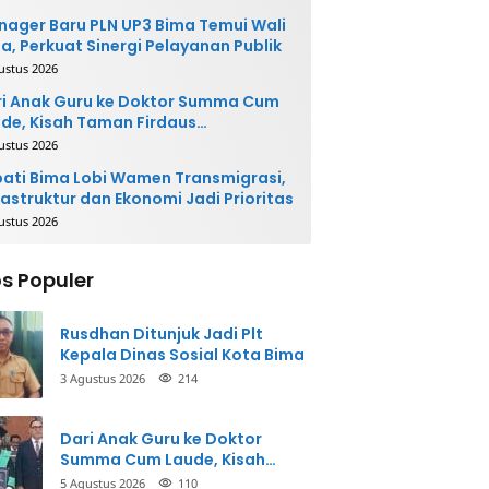
ager Baru PLN UP3 Bima Temui Wali
a, Perkuat Sinergi Pelayanan Publik
ustus 2026
i Anak Guru ke Doktor Summa Cum
de, Kisah Taman Firdaus
ginspirasi
ustus 2026
ati Bima Lobi Wamen Transmigrasi,
rastruktur dan Ekonomi Jadi Prioritas
ustus 2026
s Populer
Rusdhan Ditunjuk Jadi Plt
Kepala Dinas Sosial Kota Bima
3 Agustus 2026
214
Dari Anak Guru ke Doktor
Summa Cum Laude, Kisah
Taman Firdaus Menginspirasi
5 Agustus 2026
110