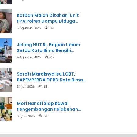
Korban Malah Ditahan, Unit
PPA Polres Dompu Diduga
Balikkan Fakta Kasus
5 Agustus 2026
82
Penganiayaan
Jelang HUT RI, Bagian Umum
Setda Kota Bima Benahi
Kantor Pemkot
4 Agustus 2026
75
Soroti Maraknya Isu LGBT,
BAPEMPERDA DPRD Kota Bima
Mulai Bahas Rancangan Perda
31 Juli 2026
66
Pencegahan
Mori Hanafi Siap Kawal
Pengembangan Pelabuhan
Bima, KSOP Usulkan Tambahan
31 Juli 2026
64
Dermaga Rp400 Miliar