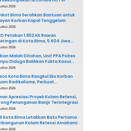
ustus 2026
kot Bima Serahkan Bantuan untuk
ayan Korban Kapal Tenggelam
ustus 2026
D Petakan 1.952 KK Rawan
eringan di Kota Bima, 5.604 Jiwa
rpotensi Terdampak
ustus 2026
ban Malah Ditahan, Unit PPA Polres
pu Diduga Balikkan Fakta Kasus
nganiayaan
ustus 2026
sos Kota Bima Rangkul Eks Korban
am Radikalisme, Perkuat
ntegrasi Sosial
ustus 2026
an Apresiasi Proyek Kolam Retensi,
ong Penanganan Banjir Terintegrasi
ustus 2026
i Kota Bima Letakkan Batu Pertama
mbangunan Kolam Retensi Amahami
ustus 2026