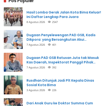
Pos Populer
Hasil Lomba Gerak Jalan Kota Bima Keluar!
Ini Daftar Lengkap Para Juara
8 Agustus 2026
2547
Dugaan Penyelewengan PAD GSB, Kadis
Dikpora: yang Bersangkutan Akui
Perbuatannya dan Siap Mengembalikan
7 Agustus 2026
401
Uang
Dugaan PAD GSB Ratusan Juta tak Masuk
Kas Daerah, Inspektorat Panggil Pihak
Terkait
7 Agustus 2026
392
Rusdhan Ditunjuk Jadi Plt Kepala Dinas
Sosial Kota Bima
3 Agustus 2026
226
Dari Anak Guru ke Doktor Summa Cum