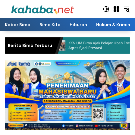
Langsung
ke
konten
Kabar Bima
Bima Kita
Hiburan
Hukum & Kriminal
i Kolo, HUT RI Jadi
KKN UM Bima Ajak Pelajar Ubah Energi
Berita Bima Terbaru
KM
Agresif Jadi Prestasi