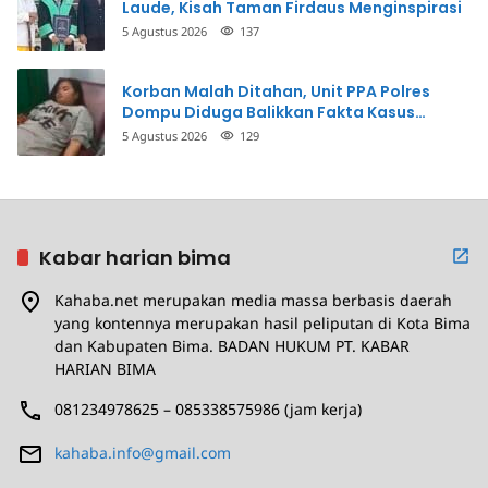
Laude, Kisah Taman Firdaus Menginspirasi
5 Agustus 2026
137
Korban Malah Ditahan, Unit PPA Polres
Dompu Diduga Balikkan Fakta Kasus
Penganiayaan
5 Agustus 2026
129
Kabar harian bima
Kahaba.net merupakan media massa berbasis daerah
yang kontennya merupakan hasil peliputan di Kota Bima
dan Kabupaten Bima. BADAN HUKUM PT. KABAR
HARIAN BIMA
081234978625 – 085338575986 (jam kerja)
kahaba.info@gmail.com