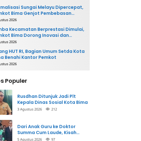
malisasi Sungai Melayu Dipercepat,
mkot Bima Genjot Pembebasan
han
ustus 2026
ba Kecamatan Berprestasi Dimulai,
kot Bima Dorong Inovasi dan
layanan Cepat
ustus 2026
ang HUT RI, Bagian Umum Setda Kota
a Benahi Kantor Pemkot
ustus 2026
s Populer
Rusdhan Ditunjuk Jadi Plt
Kepala Dinas Sosial Kota Bima
3 Agustus 2026
212
Dari Anak Guru ke Doktor
Summa Cum Laude, Kisah
Taman Firdaus Menginspirasi
5 Agustus 2026
97