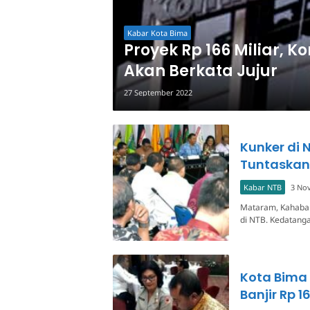
Kabar Kota Bima
Proyek Rp 166 Miliar, K
Akan Berkata Jujur
27 September 2022
Kunker di 
Tuntaskan
Kabar NTB
3 No
Mataram, Kahaba.
di NTB. Kedatang
Kota Bima
Banjir Rp 1