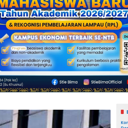
Kor
Dom