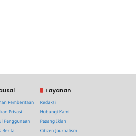
ausal
Layanan
an Pemberitaan
Redaksi
kan Privasi
Hubungi Kami
ul Penggunaan
Pasang Iklan
s Berita
Citizen Journalism