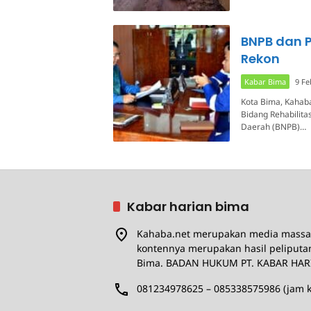
BNPB dan 
Rekon
Kabar Bima
9 Fe
Kota Bima, Kahaba
Bidang Rehabilit
Daerah (BNPB)…
Kabar harian bima
Kahaba.net merupakan media massa 
kontennya merupakan hasil peliputa
Bima. BADAN HUKUM PT. KABAR HAR
081234978625 – 085338575986 (jam k