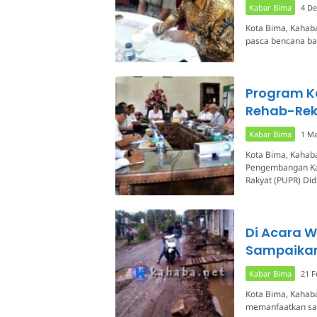
Kabar Bima
4 D
Kota Bima, Kahaba
pasca bencana ban
Program K
Rehab-Re
Kabar Bima
1 Ma
Kota Bima, Kahaba
Pengembangan Ka
Rakyat (PUPR) Did
Di Acara W
Sampaikan
Kabar Bima
21 F
Kota Bima, Kahaba
memanfaatkan sa