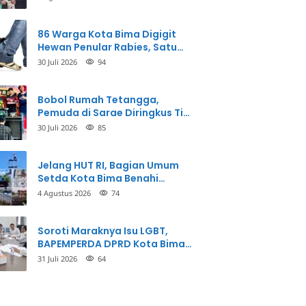
86 Warga Kota Bima Digigit
Hewan Penular Rabies, Satu
Korban Meninggal Dunia
30 Juli 2026
94
Bobol Rumah Tetangga,
Pemuda di Sarae Diringkus Tim
Opsnal Polsek Rasbar
30 Juli 2026
85
Jelang HUT RI, Bagian Umum
Setda Kota Bima Benahi
Kantor Pemkot
4 Agustus 2026
74
Soroti Maraknya Isu LGBT,
BAPEMPERDA DPRD Kota Bima
Mulai Bahas Rancangan Perda
31 Juli 2026
64
Pencegahan