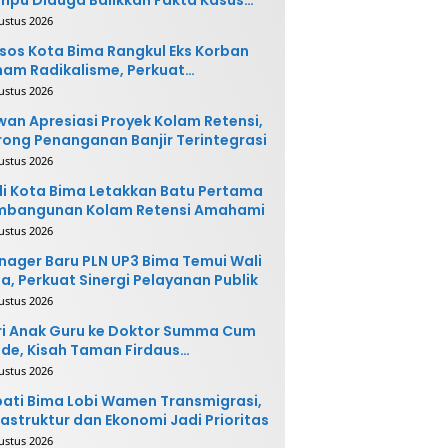
nganiayaan
ustus 2026
sos Kota Bima Rangkul Eks Korban
am Radikalisme, Perkuat
ntegrasi Sosial
ustus 2026
an Apresiasi Proyek Kolam Retensi,
ong Penanganan Banjir Terintegrasi
ustus 2026
i Kota Bima Letakkan Batu Pertama
mbangunan Kolam Retensi Amahami
ustus 2026
ager Baru PLN UP3 Bima Temui Wali
a, Perkuat Sinergi Pelayanan Publik
ustus 2026
i Anak Guru ke Doktor Summa Cum
de, Kisah Taman Firdaus
ginspirasi
ustus 2026
ati Bima Lobi Wamen Transmigrasi,
rastruktur dan Ekonomi Jadi Prioritas
ustus 2026