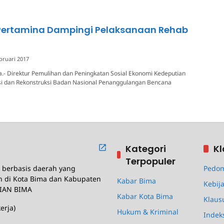
Pertamina Dampingi Pelaksanaan Rehab
bruari 2017
.- Direktur Pemulihan dan Peningkatan Sosial Ekonomi Kedeputian
asi dan Rekonstruksi Badan Nasional Penanggulangan Bencana
Kategori
Kl
Terpopuler
berbasis daerah yang
Pedom
n di Kota Bima dan Kabupaten
Kabar Bima
Kebija
IAN BIMA
Kabar Kota Bima
Klaus
erja)
Hukum & Kriminal
Indek