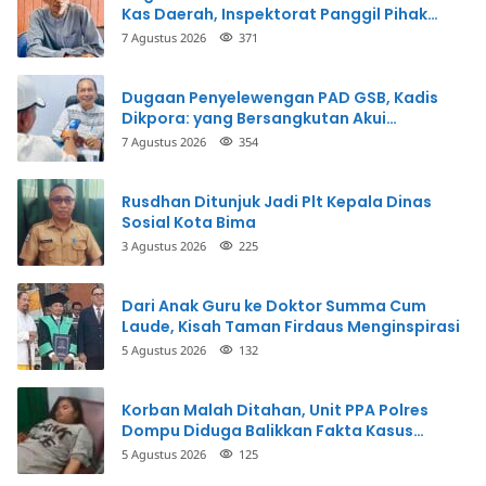
Kas Daerah, Inspektorat Panggil Pihak
Terkait
7 Agustus 2026
371
Dugaan Penyelewengan PAD GSB, Kadis
Dikpora: yang Bersangkutan Akui
Perbuatannya dan Siap Mengembalikan
7 Agustus 2026
354
Uang
Rusdhan Ditunjuk Jadi Plt Kepala Dinas
Sosial Kota Bima
3 Agustus 2026
225
Dari Anak Guru ke Doktor Summa Cum
Laude, Kisah Taman Firdaus Menginspirasi
5 Agustus 2026
132
Korban Malah Ditahan, Unit PPA Polres
Dompu Diduga Balikkan Fakta Kasus
Penganiayaan
5 Agustus 2026
125