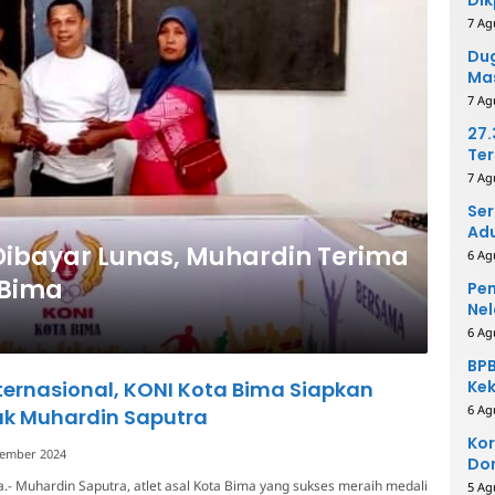
Per
7 Ag
Me
Dug
Mas
Pih
7 Ag
27
Ter
40
7 Ag
Ser
Adu
 Dibayar Lunas, Muhardin Terima
6 Ag
 Bima
Pem
Nel
6 Ag
BPB
nternasional, KONI Kota Bima Siapkan
Kek
Be
6 Ag
uk Muhardin Saputra
Kor
sember 2024
Dom
Pe
.- Muhardin Saputra, atlet asal Kota Bima yang sukses meraih medali
5 Ag