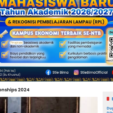
onships 2024
Du
Dik