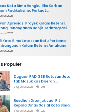
sos Kota Bima Rangkul Eks Korban
am Radikalisme, Perkuat
ntegrasi Sosial
ustus 2026
an Apresiasi Proyek Kolam Retensi,
ong Penanganan Banjir Terintegrasi
ustus 2026
i Kota Bima Letakkan Batu Pertama
mbangunan Kolam Retensi Amahami
ustus 2026
s Populer
Dugaan PAD GSB Ratusan Juta
tak Masuk Kas Daerah,
Inspektorat Panggil Pihak
7 Agustus 2026
291
Terkait
Rusdhan Ditunjuk Jadi Plt
Kepala Dinas Sosial Kota Bima
3 Agustus 2026
222