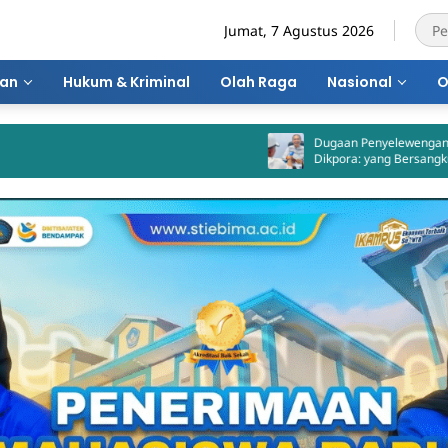
Jumat, 7 Agustus 2026
ran
Hukum & Kriminal
Olah Raga
Nasional
O
Dugaan Penyelewengan PAD GSB, Ka
Dikpora: yang Bersangkutan Akui
Perbuatannya dan Siap Mengembali
Uang