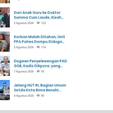
Dari Anak Guru ke Doktor
Summa Cum Laude, Kisah
Taman Firdaus Menginspirasi
5 Agustus 2026
123
Korban Malah Ditahan, Unit
PPA Polres Dompu Diduga
Balikkan Fakta Kasus
5 Agustus 2026
114
Penganiayaan
Dugaan Penyelewengan PAD
GSB, Kadis Dikpora: yang
Bersangkutan Akui
7 Agustus 2026
93
Perbuatannya dan Siap
Mengembalikan Uang
Jelang HUT RI, Bagian Umum
Setda Kota Bima Benahi
Kantor Pemkot
4 Agustus 2026
80