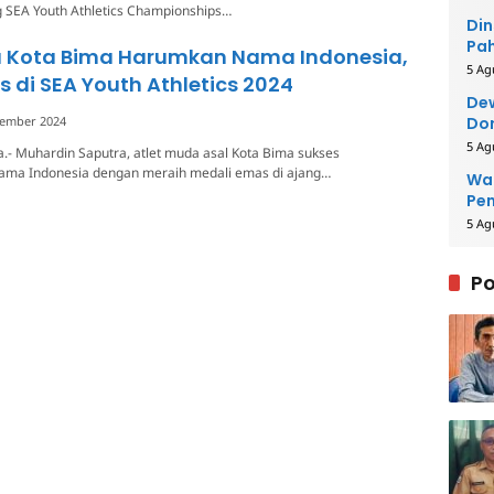
 SEA Youth Athletics Championships…
Din
Pah
a Kota Bima Harumkan Nama Indonesia,
Rei
5 Ag
 di SEA Youth Athletics 2024
Dew
sember 2024
Dor
5 Ag
.- Muhardin Saputra, atlet muda asal Kota Bima sukses
ma Indonesia dengan meraih medali emas di ajang…
Wal
Pe
5 Ag
Po