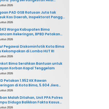
buatannya dan Siap
ustus 2026
ngembalikan Uang
aan PAD GSB Ratusan Juta tak
uk Kas Daerah, Inspektorat Panggil
ak Terkait
ustus 2026
.343 Warga Kabupaten Bima
ancam Kekeringan, BPBD Petakan
 Desa Rawan
ustus 2026
u! Pegawai Diskominfotik Kota Bima
 Kekompakan di Lomba HUT RI
ustus 2026
kot Bima Serahkan Bantuan untuk
ayan Korban Kapal Tenggelam
ustus 2026
D Petakan 1.952 KK Rawan
eringan di Kota Bima, 5.604 Jiwa
rpotensi Terdampak
ustus 2026
ban Malah Ditahan, Unit PPA Polres
pu Diduga Balikkan Fakta Kasus
nganiayaan
ustus 2026