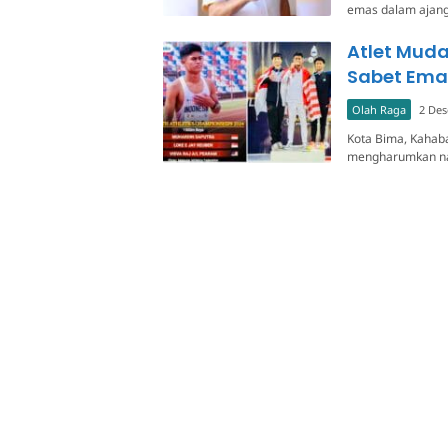
emas dalam ajang
Atlet Mud
Sabet Emas
Olah Raga
2 De
Kota Bima, Kahaba
mengharumkan na