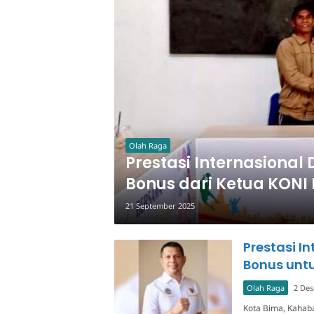
Olah Raga
Prestasi Internasional
Bonus dari Ketua KONI
21 September 2025
Prestasi I
Bonus unt
Olah Raga
2 De
Kota Bima, Kahaba