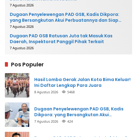
7 Agustus 2026
Dugaan Penyelewengan PAD GSB, Kadis Dikpora:
yang Bersangkutan Akui Perbuatannya dan Siap
Mengembalikan Uang
7 Agustus 2026
Dugaan PAD GSB Ratusan Juta tak Masuk Kas
Daerah, Inspektorat Panggil Pihak Terkait
7 Agustus 2026
Pos Populer
Hasil Lomba Gerak Jalan Kota Bima Keluar!
Ini Daftar Lengkap Para Juara
8 Agustus 2026
5468
Dugaan Penyelewengan PAD GSB, Kadis
Dikpora: yang Bersangkutan Akui
Perbuatannya dan Siap Mengembalikan
7 Agustus 2026
424
Uang