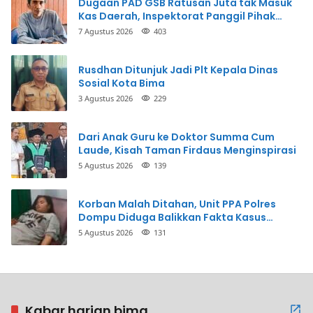
Dugaan PAD GSB Ratusan Juta tak Masuk
Kas Daerah, Inspektorat Panggil Pihak
Terkait
7 Agustus 2026
403
Rusdhan Ditunjuk Jadi Plt Kepala Dinas
Sosial Kota Bima
3 Agustus 2026
229
Dari Anak Guru ke Doktor Summa Cum
Laude, Kisah Taman Firdaus Menginspirasi
5 Agustus 2026
139
Korban Malah Ditahan, Unit PPA Polres
Dompu Diduga Balikkan Fakta Kasus
Penganiayaan
5 Agustus 2026
131
Kabar harian bima