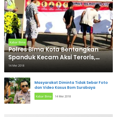
Kabar Bima
Polres Bima Kota Bentangkan
Spanduk Kecam Aksi Teroris,
Warga Ikut Bubuhkan
14 Mei 2018
Tandatangan
Masyarakat Diminta Tidak Sebar Foto
dan Video Kasus Bom Surabaya
Kabar Bima
14 Mei 2018