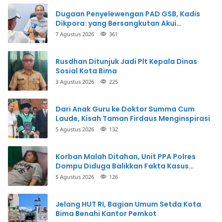
Dugaan Penyelewengan PAD GSB, Kadis
Dikpora: yang Bersangkutan Akui
Perbuatannya dan Siap Mengembalikan
7 Agustus 2026
361
Uang
Rusdhan Ditunjuk Jadi Plt Kepala Dinas
Sosial Kota Bima
3 Agustus 2026
225
Dari Anak Guru ke Doktor Summa Cum
Laude, Kisah Taman Firdaus Menginspirasi
5 Agustus 2026
132
Korban Malah Ditahan, Unit PPA Polres
Dompu Diduga Balikkan Fakta Kasus
Penganiayaan
5 Agustus 2026
126
Jelang HUT RI, Bagian Umum Setda Kota
Bima Benahi Kantor Pemkot