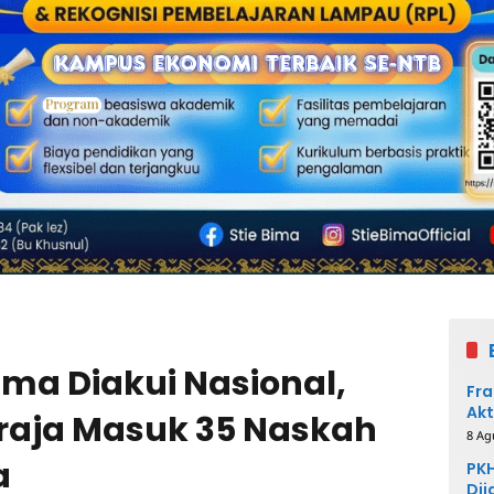
ima Diakui Nasional,
Fra
Akt
raja Masuk 35 Naskah
8 Ag
a
PKH
Dij