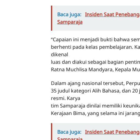
Baca juga:
Insiden Saat Peneban
Samparaja
“Capaian ini menjadi bukti bahwa sema
berhenti pada kelas pembelajaran. 
dikenal
luas dan diakui sebagai bagian penti
Ratna Muchlisa Mandyara, Kepala M
Dalam ajang nasional tersebut, Perpu
35 judul kategori Alih Bahasa, dan 20 
resmi. Karya
tim Samparaja dinilai memiliki keun
Kerajaan Bima, yang selama ini jaran
Baca juga:
Insiden Saat Peneban
Samparaja