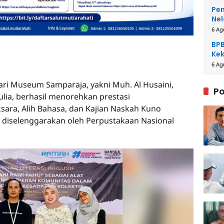
Pem
Nel
6 Ag
BPB
Kek
Be
6 Ag
ari Museum Samparaja, yakni Muh. Al Husaini,
Po
Aulia, berhasil menorehkan prestasi
ra, Alih Bahasa, dan Kajian Naskah Kuno
 diselenggarakan oleh Perpustakaan Nasional