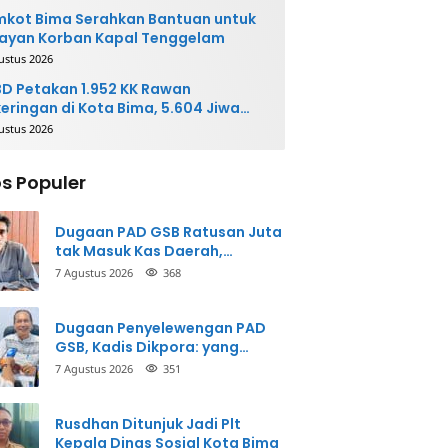
kot Bima Serahkan Bantuan untuk
ayan Korban Kapal Tenggelam
ustus 2026
D Petakan 1.952 KK Rawan
eringan di Kota Bima, 5.604 Jiwa
rpotensi Terdampak
ustus 2026
s Populer
Dugaan PAD GSB Ratusan Juta
tak Masuk Kas Daerah,
Inspektorat Panggil Pihak
7 Agustus 2026
368
Terkait
Dugaan Penyelewengan PAD
GSB, Kadis Dikpora: yang
Bersangkutan Akui
7 Agustus 2026
351
Perbuatannya dan Siap
Mengembalikan Uang
Rusdhan Ditunjuk Jadi Plt
Kepala Dinas Sosial Kota Bima