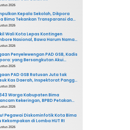
ustus 2026
pulkan Kepala Sekolah, Dikpora
a Bima Tekankan Transparansi dan
vasi
ustus 2026
il Wali Kota Lepas Kontingen
mbore Nasional, Bawa Harum Nama
ta Bima
ustus 2026
gaan Penyelewengan PAD GSB, Kadis
pora: yang Bersangkutan Akui
buatannya dan Siap
ustus 2026
ngembalikan Uang
aan PAD GSB Ratusan Juta tak
uk Kas Daerah, Inspektorat Panggil
ak Terkait
ustus 2026
.343 Warga Kabupaten Bima
ancam Kekeringan, BPBD Petakan
 Desa Rawan
ustus 2026
u! Pegawai Diskominfotik Kota Bima
 Kekompakan di Lomba HUT RI
ustus 2026