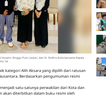
Husaini, Ringgo Putri Lestari, dan St. Shafira Aulia bersama Kepala
o: Ist
k kategori Alih Aksara yang dipilih dari ratusan
h Nusantara. Berdasarkan pengumuman resmi
 menjadi satu-satunya perwakilan dari Kota dan
n akan diterbitkan dalam buku resmi oleh