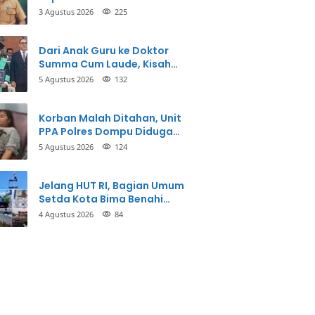
3 Agustus 2026
225
Dari Anak Guru ke Doktor
Summa Cum Laude, Kisah
Taman Firdaus Menginspirasi
5 Agustus 2026
132
Korban Malah Ditahan, Unit
PPA Polres Dompu Diduga
Balikkan Fakta Kasus
5 Agustus 2026
124
Penganiayaan
Jelang HUT RI, Bagian Umum
Setda Kota Bima Benahi
Kantor Pemkot
4 Agustus 2026
84