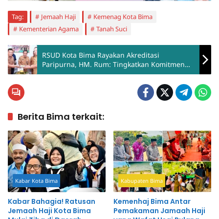
Tag:
Jemaah Haji
Kemenag Kota Bima
Kementerian Agama
Tanah Suci
RSUD Kota Bima Rayakan Akreditasi
Paripurna, HM. Rum: Tingkatkan Komitmen
Profesionalisme Kerja
Berita Bima terkait:
Kabar Kota Bima
Kabupaten Bima
Kabar Bahagia! Ratusan
Kemenhaj Bima Antar
Jemaah Haji Kota Bima
Pemakaman Jamaah Haji