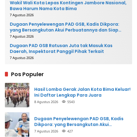
Wakil Wali Kota Lepas Kontingen Jambore Nasional,
Bawa Harum Nama Kota Bima
7 Agustus 2026
Dugaan Penyelewengan PAD GSB, Kadis Dikpora:
yang Bersangkutan Akui Perbuatannya dan Siap
Mengembalikan Uang
7 Agustus 2026
Dugaan PAD GSB Ratusan Juta tak Masuk Kas
Daerah, Inspektorat Panggil Pihak Terkait
7 Agustus 2026
Pos Populer
Hasil Lomba Gerak Jalan Kota Bima Keluar!
Ini Daftar Lengkap Para Juara
8 Agustus 2026
5543
Dugaan Penyelewengan PAD GSB, Kadis
Dikpora: yang Bersangkutan Akui
Perbuatannya dan Siap Mengembalikan
7 Agustus 2026
427
Uang