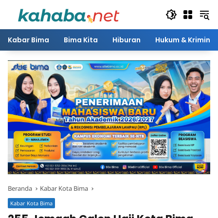
Langsung
ke
konten
Kabar Bima
Bima Kita
Hiburan
Hukum & Kriminal
Beranda
Kabar Kota Bima
Kabar Kota Bima