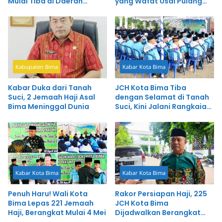
Mulai Tiba di Daerah
yang Wafat Usai Pulang
dalam Kondisi Sehat
dari Tanah Suci
Kabupaten Bima
Kabar Kota Bima
Kabar Duka dari Tanah
JCH Kota Bima Tiba
Suci, 2 Jemaah Haji Asal
dengan Selamat di Tanah
Bima Meninggal Dunia
Suci, Kini Jalani Rangkaian
Ibadah Haji
Kabar Kota Bima
Kabar Kota Bima
Penuh Haru! Wali Kota
Rakor Persiapan Haji, 225
Bima Lepas 221 Jemaah
JCH Kota Bima
Haji, Berangkat Mulai 4 Mei
Dijadwalkan Berangkat
Awal Mei 2026