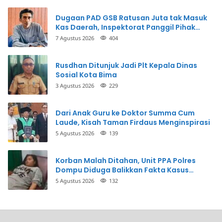
Dugaan PAD GSB Ratusan Juta tak Masuk
Kas Daerah, Inspektorat Panggil Pihak
Terkait
7 Agustus 2026
404
Rusdhan Ditunjuk Jadi Plt Kepala Dinas
Sosial Kota Bima
3 Agustus 2026
229
Dari Anak Guru ke Doktor Summa Cum
Laude, Kisah Taman Firdaus Menginspirasi
5 Agustus 2026
139
Korban Malah Ditahan, Unit PPA Polres
Dompu Diduga Balikkan Fakta Kasus
Penganiayaan
5 Agustus 2026
132