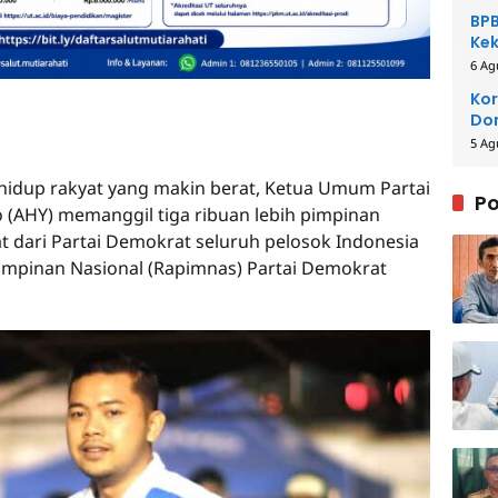
BPB
Kek
Be
6 Ag
Kor
Dom
Pe
5 Ag
hidup rakyat yang makin berat, Ketua Umum Partai
Po
(AHY) memanggil tiga ribuan lebih pimpinan
t dari Partai Demokrat seluruh pelosok Indonesia
Pimpinan Nasional (Rapimnas) Partai Demokrat