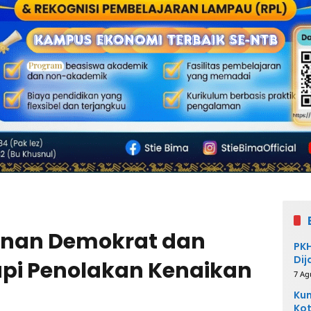
inan Demokrat dan
PKH
Dij
api Penolakan Kenaikan
7 Ag
Kum
Kot