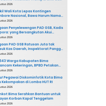
vasi
ustus 2026
il Wali Kota Lepas Kontingen
mbore Nasional, Bawa Harum Nama
ta Bima
ustus 2026
gaan Penyelewengan PAD GSB, Kadis
pora: yang Bersangkutan Akui
buatannya dan Siap
ustus 2026
ngembalikan Uang
aan PAD GSB Ratusan Juta tak
uk Kas Daerah, Inspektorat Panggil
ak Terkait
ustus 2026
.343 Warga Kabupaten Bima
ancam Kekeringan, BPBD Petakan
 Desa Rawan
ustus 2026
u! Pegawai Diskominfotik Kota Bima
 Kekompakan di Lomba HUT RI
ustus 2026
kot Bima Serahkan Bantuan untuk
ayan Korban Kapal Tenggelam
ustus 2026