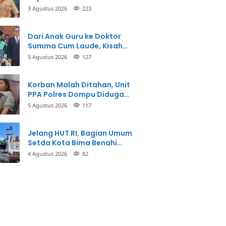
3 Agustus 2026
223
Dari Anak Guru ke Doktor
Summa Cum Laude, Kisah
Taman Firdaus Menginspirasi
5 Agustus 2026
127
Korban Malah Ditahan, Unit
PPA Polres Dompu Diduga
Balikkan Fakta Kasus
5 Agustus 2026
117
Penganiayaan
Jelang HUT RI, Bagian Umum
Setda Kota Bima Benahi
Kantor Pemkot
4 Agustus 2026
82