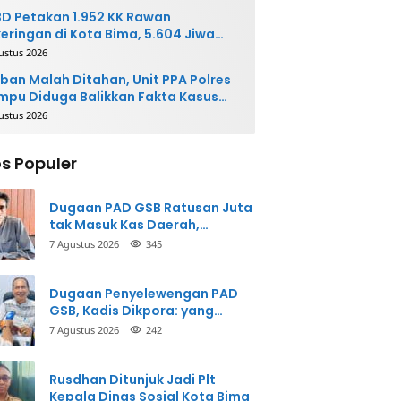
D Petakan 1.952 KK Rawan
eringan di Kota Bima, 5.604 Jiwa
rpotensi Terdampak
ustus 2026
ban Malah Ditahan, Unit PPA Polres
pu Diduga Balikkan Fakta Kasus
nganiayaan
ustus 2026
s Populer
Dugaan PAD GSB Ratusan Juta
tak Masuk Kas Daerah,
Inspektorat Panggil Pihak
7 Agustus 2026
345
Terkait
Dugaan Penyelewengan PAD
GSB, Kadis Dikpora: yang
Bersangkutan Akui
7 Agustus 2026
242
Perbuatannya dan Siap
Mengembalikan Uang
Rusdhan Ditunjuk Jadi Plt
Kepala Dinas Sosial Kota Bima