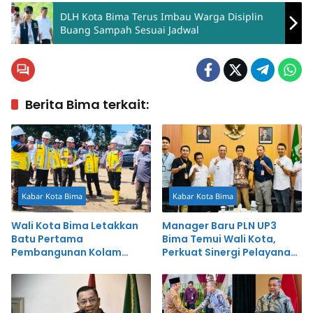
DLH Kota Bima Terus Imbau Warga Disiplin
Buang Sampah Sesuai Jadwal
Berita Bima terkait:
Kabar Kota Bima
Kabar Kota Bima
Wali Kota Bima Letakkan
Manager Baru PLN UP3
Batu Pertama
Bima Temui Wali Kota,
Pembangunan Kolam
Perkuat Sinergi Pelayanan
Retensi Amahami
Publik