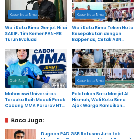
Kabar Kota Bima
Kabar Kota Bima
Wali Kota Bima Genjot Nilai
Wali Kota Bima Teken Nota
SAKIP, Tim KemenPAN-RB
Kesepakatan dengan
Turun Evaluasi
Bappenas, Cetak ASN
Perencana Profesional
untuk Percepat
Pembangunan
Olah Raga
Kabar Kota Bima
Mahasiswi Universitas
Peletakan Batu Masjid Al
Terbuka Raih Medali Perak
Hikmah, Wali Kota Bima
Cabang MMA Porprov NTB,
Ajak Warga Ramaikan
Siap Berlaga di PON 2028
Salat Berjamaah
Baca Juga:
Dugaan PAD GSB Ratusan Juta tak