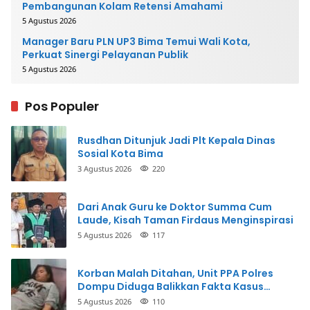
Pembangunan Kolam Retensi Amahami
5 Agustus 2026
Manager Baru PLN UP3 Bima Temui Wali Kota,
Perkuat Sinergi Pelayanan Publik
5 Agustus 2026
Pos Populer
Rusdhan Ditunjuk Jadi Plt Kepala Dinas
Sosial Kota Bima
3 Agustus 2026
220
Dari Anak Guru ke Doktor Summa Cum
Laude, Kisah Taman Firdaus Menginspirasi
5 Agustus 2026
117
Korban Malah Ditahan, Unit PPA Polres
Dompu Diduga Balikkan Fakta Kasus
Penganiayaan
5 Agustus 2026
110