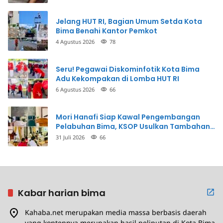
Jelang HUT RI, Bagian Umum Setda Kota
Bima Benahi Kantor Pemkot
4 Agustus 2026
78
Seru! Pegawai Diskominfotik Kota Bima
Adu Kekompakan di Lomba HUT RI
6 Agustus 2026
66
Mori Hanafi Siap Kawal Pengembangan
Pelabuhan Bima, KSOP Usulkan Tambahan
Dermaga Rp400 Miliar
31 Juli 2026
66
Kabar harian bima
Kahaba.net merupakan media massa berbasis daerah
yang kontennya merupakan hasil peliputan di Kota Bima