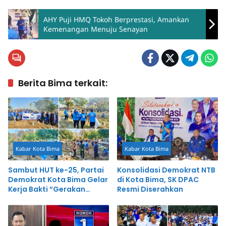
AHY Puji HMQ Tokoh Berprestasi, Amankan
Kemenangan Menuju Senayan
Berita Bima terkait:
Kabar Kota Bima
Kabar Kota Bima
Sambut HUT ke-25, Partai
Konsolidasi Demokrat NTB
Demokrat Kota Bima Gelar
di Kota Bima, SK DPAC
Kerja Bakti “Gerakan
Resmi Diserahkan
Indonesia ASRI Langit Biru”