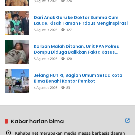
3 Agustus 2026
224
Dari Anak Guru ke Doktor Summa Cum
Laude, Kisah Taman Firdaus Menginspirasi
5 Agustus 2026
127
Korban Malah Ditahan, Unit PPA Polres
Dompu Diduga Balikkan Fakta Kasus
Penganiayaan
5 Agustus 2026
120
Jelang HUT RI, Bagian Umum Setda Kota
Bima Benahi Kantor Pemkot
4 Agustus 2026
83
Kabar harian bima
Kahaba.net merupakan media massa berbasis daerah