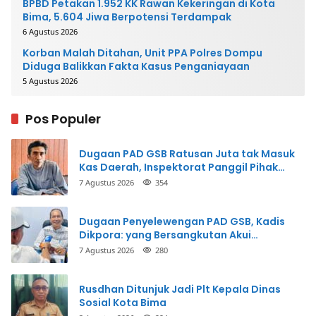
BPBD Petakan 1.952 KK Rawan Kekeringan di Kota
Bima, 5.604 Jiwa Berpotensi Terdampak
6 Agustus 2026
Korban Malah Ditahan, Unit PPA Polres Dompu
Diduga Balikkan Fakta Kasus Penganiayaan
5 Agustus 2026
Pos Populer
Dugaan PAD GSB Ratusan Juta tak Masuk
Kas Daerah, Inspektorat Panggil Pihak
Terkait
7 Agustus 2026
354
Dugaan Penyelewengan PAD GSB, Kadis
Dikpora: yang Bersangkutan Akui
Perbuatannya dan Siap Mengembalikan
7 Agustus 2026
280
Uang
Rusdhan Ditunjuk Jadi Plt Kepala Dinas
Sosial Kota Bima