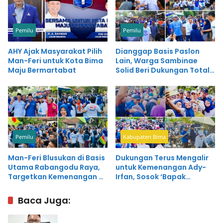
Pemilu
Pemilu
AHY Ajak Masyarakat Pilih
Dianggap Basis Paslon
Man-Feri untuk Kota Bima
Lain, Warga Sambinae
Maju Bermartabat
Solid Beri Dukungan Total
untuk Kemenangan Man-
Feri
Pemilu
Kabupaten Bima
Man-Feri Blusukan di Basis
Dukungan Terus Mengalir
Utama Rabangodu Raya,
untuk Kemenangan Ady-
Targetkan Kemenangan 75
Irfan, Sosok ‘Bapak
Persen
Daerah’ untuk Bima yang
Bermartabat
Baca Juga: