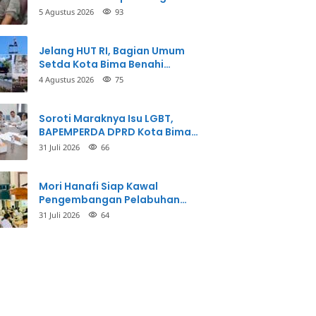
Balikkan Fakta Kasus
5 Agustus 2026
93
Penganiayaan
Jelang HUT RI, Bagian Umum
Setda Kota Bima Benahi
Kantor Pemkot
4 Agustus 2026
75
Soroti Maraknya Isu LGBT,
BAPEMPERDA DPRD Kota Bima
Mulai Bahas Rancangan Perda
31 Juli 2026
66
Pencegahan
Mori Hanafi Siap Kawal
Pengembangan Pelabuhan
Bima, KSOP Usulkan Tambahan
31 Juli 2026
64
Dermaga Rp400 Miliar