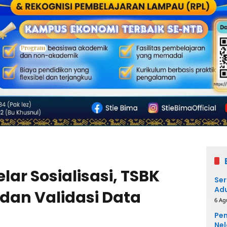
ar Sosialisasi, TSBK
Ser
Adu
 dan Validasi Data
6 Ag
Pem
Nel