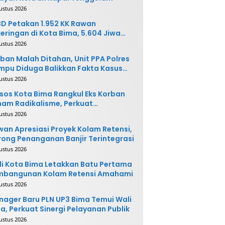
ustus 2026
D Petakan 1.952 KK Rawan
eringan di Kota Bima, 5.604 Jiwa
rpotensi Terdampak
ustus 2026
ban Malah Ditahan, Unit PPA Polres
pu Diduga Balikkan Fakta Kasus
nganiayaan
ustus 2026
sos Kota Bima Rangkul Eks Korban
am Radikalisme, Perkuat
ntegrasi Sosial
ustus 2026
an Apresiasi Proyek Kolam Retensi,
ong Penanganan Banjir Terintegrasi
ustus 2026
i Kota Bima Letakkan Batu Pertama
mbangunan Kolam Retensi Amahami
ustus 2026
ager Baru PLN UP3 Bima Temui Wali
a, Perkuat Sinergi Pelayanan Publik
ustus 2026