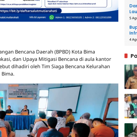
Dar
Lau
Men
5 Ag
Bup
Inf
4 Ag
angan Bencana Daerah (BPBD) Kota Bima
Po
kasi, dan Upaya Mitigasi Bencana di aula kantor
sebut dihadiri oleh Tim Siaga Bencana Kelurahan
a Bima.