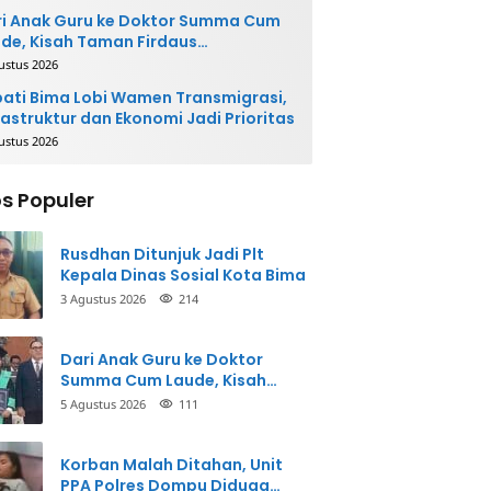
i Anak Guru ke Doktor Summa Cum
de, Kisah Taman Firdaus
ginspirasi
ustus 2026
ati Bima Lobi Wamen Transmigrasi,
rastruktur dan Ekonomi Jadi Prioritas
ustus 2026
s Populer
Rusdhan Ditunjuk Jadi Plt
Kepala Dinas Sosial Kota Bima
3 Agustus 2026
214
Dari Anak Guru ke Doktor
Summa Cum Laude, Kisah
Taman Firdaus Menginspirasi
5 Agustus 2026
111
Korban Malah Ditahan, Unit
PPA Polres Dompu Diduga