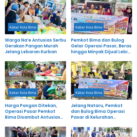
Kabar Kota Bima
Kabar Kota Bima
Warga Na’e Antusias Serbu
Pemkot Bima dan Bulog
Gerakan Pangan Murah
Gelar Operasi Pasar, Beras
Jelang Lebaran Kurban
hingga Minyak Dijual Lebih
Murah
Kabar Kota Bima
Kabar Kota Bima
Harga Pangan Ditekan,
Jelang Nataru, Pemkot
Operasi Pasar Pemkot
dan Bulog Bima Operasi
Bima Disambut Antusias
Pasar di Kelurahan
Warga
Lewirato dan Penatoi