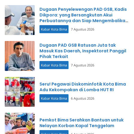
Dugaan Penyelewengan PAD GSB, Kadis
Dikpora: yang Bersangkutan Akui
Perbuatannya dan Siap Mengembalikan
Uang
Kabar Kota Bima
7 Agustus 2026
Dugaan PAD GSB Ratusan Juta tak
Masuk Kas Daerah, Inspektorat Panggil
Pihak Terkait
Kabar Kota Bima
7 Agustus 2026
Seru! Pegawai Diskominfotik Kota Bima
Adu Kekompakan di Lomba HUT RI
Kabar Kota Bima
6 Agustus 2026
Pemkot Bima Serahkan Bantuan untuk
Nelayan Korban Kapal Tenggelam