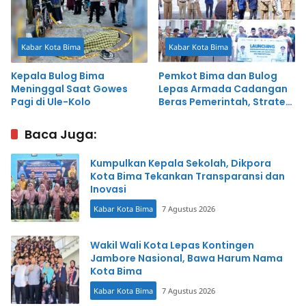
Kabar Kota Bima
Kabar Kota Bima
Kepala Bulog Bima
Pemkot Bima dan Bulog
Meninggal Saat Gowes
Lepas Armada Cadangan
Pagi di Ule-Kolo
Beras Pemerintah, Strategi
Jaga Daya Beli
Baca Juga:
Kumpulkan Kepala Sekolah, Dikpora
Kota Bima Tekankan Transparansi dan
Inovasi
Kabar Kota Bima
7 Agustus 2026
Wakil Wali Kota Lepas Kontingen
Jambore Nasional, Bawa Harum Nama
Kota Bima
Kabar Kota Bima
7 Agustus 2026