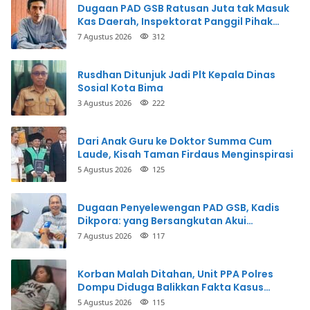
Dugaan PAD GSB Ratusan Juta tak Masuk
Kas Daerah, Inspektorat Panggil Pihak
Terkait
7 Agustus 2026
312
Rusdhan Ditunjuk Jadi Plt Kepala Dinas
Sosial Kota Bima
3 Agustus 2026
222
Dari Anak Guru ke Doktor Summa Cum
Laude, Kisah Taman Firdaus Menginspirasi
5 Agustus 2026
125
Dugaan Penyelewengan PAD GSB, Kadis
Dikpora: yang Bersangkutan Akui
Perbuatannya dan Siap Mengembalikan
7 Agustus 2026
117
Uang
Korban Malah Ditahan, Unit PPA Polres
Dompu Diduga Balikkan Fakta Kasus
Penganiayaan
5 Agustus 2026
115