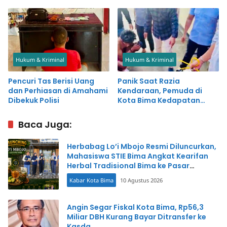
dan Warung Bakso
Hukum & Kriminal
Hukum & Kriminal
Pencuri Tas Berisi Uang
Panik Saat Razia
dan Perhiasan di Amahami
Kendaraan, Pemuda di
Dibekuk Polisi
Kota Bima Kedapatan
Simpan Sabu-sabu
Baca Juga:
Herbabag Lo’i Mbojo Resmi Diluncurkan,
Mahasiswa STIE Bima Angkat Kearifan
Herbal Tradisional Bima ke Pasar
Modern
Kabar Kota Bima
10 Agustus 2026
Angin Segar Fiskal Kota Bima, Rp56,3
Miliar DBH Kurang Bayar Ditransfer ke
Kasda