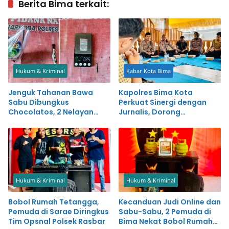
Berita Bima terkait:
Hukum & Kriminal
Kabar Kota Bima
Jenguk Tahanan Bawa
Kapolres Bima Kota
Sabu Dibungkus
Perkuat Sinergi dengan
Chocolatos, 2 Nelayan
Jurnalis, Dorong
Diringkus
Pemberitaan Positif untuk
Kemajuan Daerah
Hukum & Kriminal
Hukum & Kriminal
Bobol Rumah Tetangga,
Kecanduan Judi Online dan
Pemuda di Sarae Diringkus
Sabu-Sabu, 2 Pemuda di
Tim Opsnal Polsek Rasbar
Bima Nekat Bobol Rumah