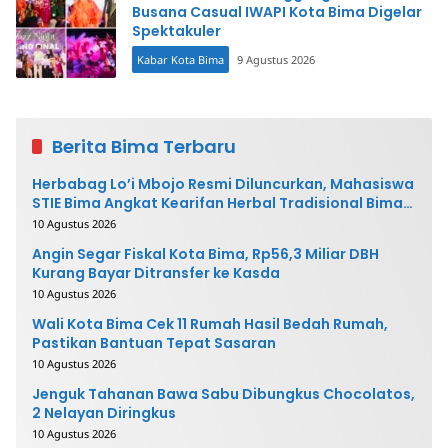
Busana Casual IWAPI Kota Bima Digelar
Spektakuler
Kabar Kota Bima
9 Agustus 2026
Berita Bima Terbaru
Herbabag Lo’i Mbojo Resmi Diluncurkan, Mahasiswa
STIE Bima Angkat Kearifan Herbal Tradisional Bima
ke Pasar Modern
10 Agustus 2026
Angin Segar Fiskal Kota Bima, Rp56,3 Miliar DBH
Kurang Bayar Ditransfer ke Kasda
10 Agustus 2026
Wali Kota Bima Cek 11 Rumah Hasil Bedah Rumah,
Pastikan Bantuan Tepat Sasaran
10 Agustus 2026
Jenguk Tahanan Bawa Sabu Dibungkus Chocolatos,
2 Nelayan Diringkus
10 Agustus 2026