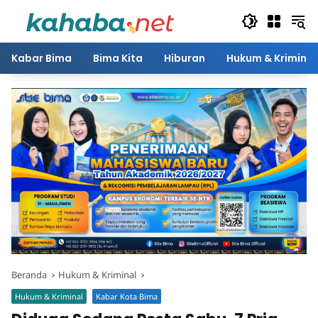
Langsung
ke
konten
Kabar Bima
Bima Kita
Hiburan
Hukum & Kriminal
Beranda
Hukum & Kriminal
Hukum & Kriminal
Kabar Kota Bima