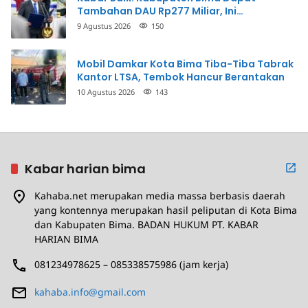
Tambahan DAU Rp277 Miliar, Ini
Prioritasnya
9 Agustus 2026
150
Mobil Damkar Kota Bima Tiba-Tiba Tabrak
Kantor LTSA, Tembok Hancur Berantakan
10 Agustus 2026
143
Kabar harian bima
Kahaba.net merupakan media massa berbasis daerah
yang kontennya merupakan hasil peliputan di Kota Bima
dan Kabupaten Bima. BADAN HUKUM PT. KABAR
HARIAN BIMA
081234978625 – 085338575986 (jam kerja)
kahaba.info@gmail.com