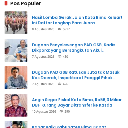
Pos Populer
Hasil Lomba Gerak Jalan Kota Bima Keluar!
Ini Daftar Lengkap Para Juara
8 Agustus 2026
5917
Dugaan Penyelewengan PAD GSB, Kadis
Dikpora: yang Bersangkutan Akui
Perbuatannya dan Siap Mengembalikan
7 Agustus 2026
450
Uang
Dugaan PAD GSB Ratusan Juta tak Masuk
Kas Daerah, Inspektorat Panggil Pihak
Terkait
7 Agustus 2026
426
Angin Segar Fiskal Kota Bima, Rp56,3 Miliar
DBH Kurang Bayar Ditransfer ke Kasda
10 Agustus 2026
290
Kabar Baik! Kabupaten Bima Dapat