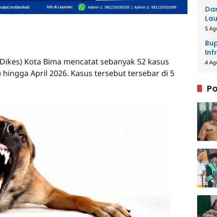
Dar
Lau
Men
5 Ag
Bup
Inf
(Dikes) Kota Bima mencatat sebanyak 52 kasus
4 Ag
hingga April 2026. Kasus tersebut tersebar di 5
Po