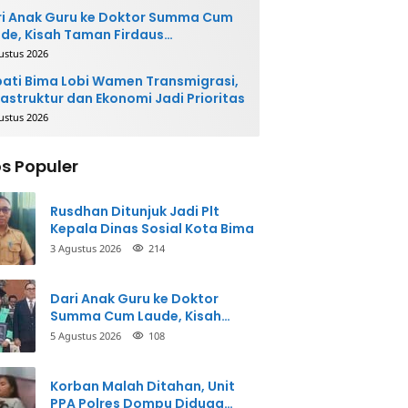
i Anak Guru ke Doktor Summa Cum
de, Kisah Taman Firdaus
ginspirasi
ustus 2026
ati Bima Lobi Wamen Transmigrasi,
rastruktur dan Ekonomi Jadi Prioritas
ustus 2026
s Populer
Rusdhan Ditunjuk Jadi Plt
Kepala Dinas Sosial Kota Bima
3 Agustus 2026
214
Dari Anak Guru ke Doktor
Summa Cum Laude, Kisah
Taman Firdaus Menginspirasi
5 Agustus 2026
108
Korban Malah Ditahan, Unit
PPA Polres Dompu Diduga