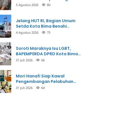
Balikkan Fakta Kasus
5 Agustus 2026
80
Penganiayaan
Jelang HUT RI, Bagian Umum
Setda Kota Bima Benahi
Kantor Pemkot
4 Agustus 2026
75
Soroti Maraknya Isu LGBT,
BAPEMPERDA DPRD Kota Bima
Mulai Bahas Rancangan Perda
31 Juli 2026
66
Pencegahan
Mori Hanafi Siap Kawal
Pengembangan Pelabuhan
Bima, KSOP Usulkan Tambahan
31 Juli 2026
64
Dermaga Rp400 Miliar