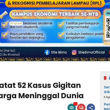
atat 52 Kasus Gigitan
Ser
Adu
Warga Meninggal Dunia
6 Ag
Pem
71
Nel