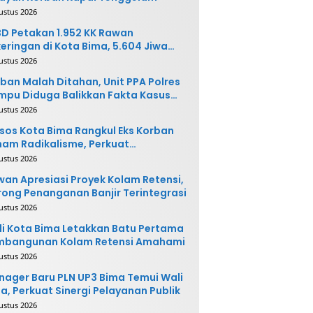
ustus 2026
D Petakan 1.952 KK Rawan
eringan di Kota Bima, 5.604 Jiwa
rpotensi Terdampak
ustus 2026
ban Malah Ditahan, Unit PPA Polres
pu Diduga Balikkan Fakta Kasus
nganiayaan
ustus 2026
sos Kota Bima Rangkul Eks Korban
am Radikalisme, Perkuat
ntegrasi Sosial
ustus 2026
an Apresiasi Proyek Kolam Retensi,
ong Penanganan Banjir Terintegrasi
ustus 2026
i Kota Bima Letakkan Batu Pertama
mbangunan Kolam Retensi Amahami
ustus 2026
ager Baru PLN UP3 Bima Temui Wali
a, Perkuat Sinergi Pelayanan Publik
ustus 2026