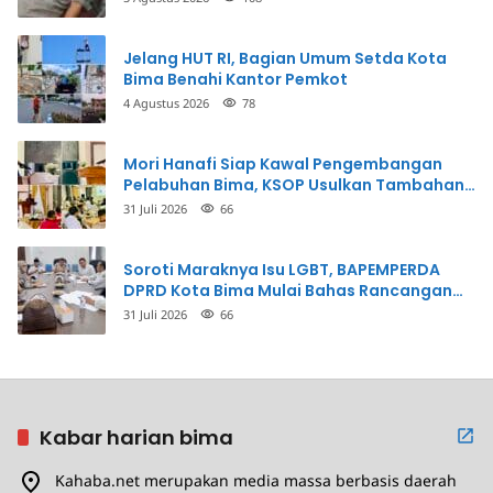
Jelang HUT RI, Bagian Umum Setda Kota
Bima Benahi Kantor Pemkot
4 Agustus 2026
78
Mori Hanafi Siap Kawal Pengembangan
Pelabuhan Bima, KSOP Usulkan Tambahan
Dermaga Rp400 Miliar
31 Juli 2026
66
Soroti Maraknya Isu LGBT, BAPEMPERDA
DPRD Kota Bima Mulai Bahas Rancangan
Perda Pencegahan
31 Juli 2026
66
Kabar harian bima
Kahaba.net merupakan media massa berbasis daerah