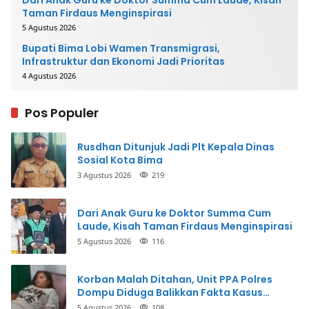
Dari Anak Guru ke Doktor Summa Cum Laude, Kisah
Taman Firdaus Menginspirasi
5 Agustus 2026
Bupati Bima Lobi Wamen Transmigrasi,
Infrastruktur dan Ekonomi Jadi Prioritas
4 Agustus 2026
Pos Populer
Rusdhan Ditunjuk Jadi Plt Kepala Dinas
Sosial Kota Bima
3 Agustus 2026
219
Dari Anak Guru ke Doktor Summa Cum
Laude, Kisah Taman Firdaus Menginspirasi
5 Agustus 2026
116
Korban Malah Ditahan, Unit PPA Polres
Dompu Diduga Balikkan Fakta Kasus
Penganiayaan
5 Agustus 2026
108