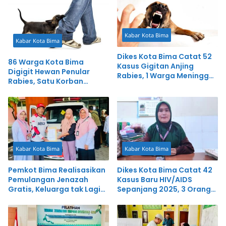
Kabar Kota Bima
Kabar Kota Bima
Dikes Kota Bima Catat 52
86 Warga Kota Bima
Kasus Gigitan Anjing
Digigit Hewan Penular
Rabies, 1 Warga Meninggal
Rabies, Satu Korban
Dunia
Meninggal Dunia
Kabar Kota Bima
Kabar Kota Bima
Pemkot Bima Realisasikan
Dikes Kota Bima Catat 42
Pemulangan Jenazah
Kasus Baru HIV/AIDS
Gratis, Keluarga tak Lagi
Sepanjang 2025, 3 Orang
Terbebani
Meninggal Dunia