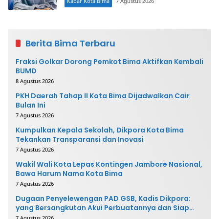
Kabar Kota Bima
7 Agustus 2026
Berita Bima Terbaru
Fraksi Golkar Dorong Pemkot Bima Aktifkan Kembali
BUMD
8 Agustus 2026
PKH Daerah Tahap II Kota Bima Dijadwalkan Cair
Bulan Ini
7 Agustus 2026
Kumpulkan Kepala Sekolah, Dikpora Kota Bima
Tekankan Transparansi dan Inovasi
7 Agustus 2026
Wakil Wali Kota Lepas Kontingen Jambore Nasional,
Bawa Harum Nama Kota Bima
7 Agustus 2026
Dugaan Penyelewengan PAD GSB, Kadis Dikpora:
yang Bersangkutan Akui Perbuatannya dan Siap
Mengembalikan Uang
7 Agustus 2026