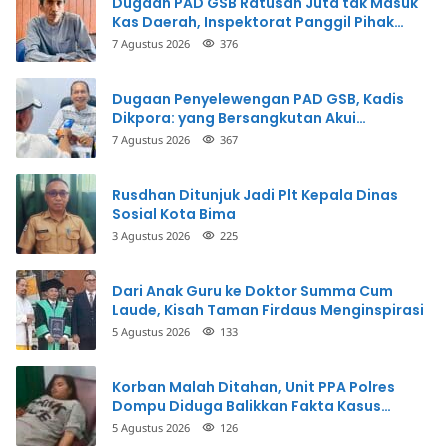
Dugaan PAD GSB Ratusan Juta tak Masuk
Kas Daerah, Inspektorat Panggil Pihak
Terkait
7 Agustus 2026
376
Dugaan Penyelewengan PAD GSB, Kadis
Dikpora: yang Bersangkutan Akui
Perbuatannya dan Siap Mengembalikan
7 Agustus 2026
367
Uang
Rusdhan Ditunjuk Jadi Plt Kepala Dinas
Sosial Kota Bima
3 Agustus 2026
225
Dari Anak Guru ke Doktor Summa Cum
Laude, Kisah Taman Firdaus Menginspirasi
5 Agustus 2026
133
Korban Malah Ditahan, Unit PPA Polres
Dompu Diduga Balikkan Fakta Kasus
Penganiayaan
5 Agustus 2026
126