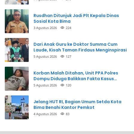
Uang
Rusdhan Ditunjuk Jadi Plt Kepala Dinas
Sosial Kota Bima
3 Agustus 2026
224
Dari Anak Guru ke Doktor Summa Cum
Laude, Kisah Taman Firdaus Menginspirasi
5 Agustus 2026
127
Korban Malah Ditahan, Unit PPA Polres
Dompu Diduga Balikkan Fakta Kasus
Penganiayaan
5 Agustus 2026
120
Jelang HUT RI, Bagian Umum Setda Kota
Bima Benahi Kantor Pemkot
4 Agustus 2026
83