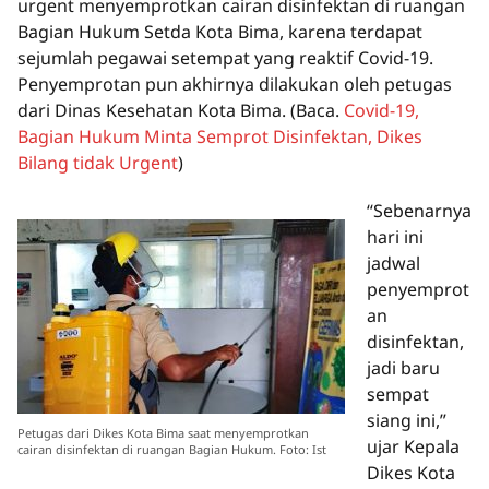
urgent menyemprotkan cairan disinfektan di ruangan
Bagian Hukum Setda Kota Bima, karena terdapat
sejumlah pegawai setempat yang reaktif Covid-19.
Penyemprotan pun akhirnya dilakukan oleh petugas
dari Dinas Kesehatan Kota Bima.
(Baca.
Covid-19,
Bagian Hukum Minta Semprot Disinfektan, Dikes
Bilang tidak Urgent
)
“Sebenarnya
hari ini
jadwal
penyemprot
an
disinfektan,
jadi baru
sempat
siang ini,”
Petugas dari Dikes Kota Bima saat menyemprotkan
ujar Kepala
cairan disinfektan di ruangan Bagian Hukum. Foto: Ist
Dikes Kota