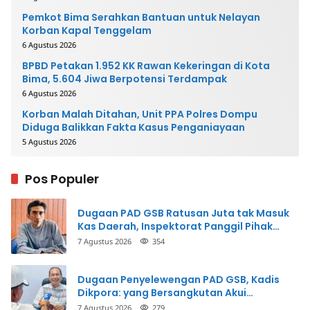
Pemkot Bima Serahkan Bantuan untuk Nelayan
Korban Kapal Tenggelam
6 Agustus 2026
BPBD Petakan 1.952 KK Rawan Kekeringan di Kota
Bima, 5.604 Jiwa Berpotensi Terdampak
6 Agustus 2026
Korban Malah Ditahan, Unit PPA Polres Dompu
Diduga Balikkan Fakta Kasus Penganiayaan
5 Agustus 2026
Pos Populer
Dugaan PAD GSB Ratusan Juta tak Masuk
Kas Daerah, Inspektorat Panggil Pihak
Terkait
7 Agustus 2026
354
Dugaan Penyelewengan PAD GSB, Kadis
Dikpora: yang Bersangkutan Akui
Perbuatannya dan Siap Mengembalikan
7 Agustus 2026
279