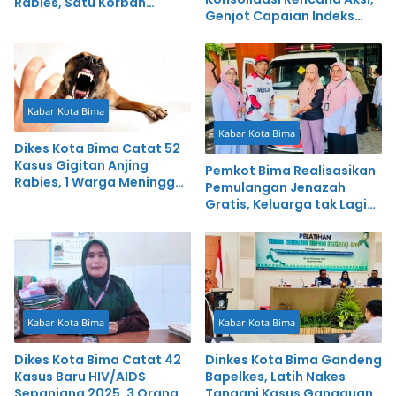
Rabies, Satu Korban
Genjot Capaian Indeks
Meninggal Dunia
Reformasi Hukum
Kabar Kota Bima
Kabar Kota Bima
Dikes Kota Bima Catat 52
Kasus Gigitan Anjing
Pemkot Bima Realisasikan
Rabies, 1 Warga Meninggal
Pemulangan Jenazah
Dunia
Gratis, Keluarga tak Lagi
Terbebani
Kabar Kota Bima
Kabar Kota Bima
Dikes Kota Bima Catat 42
Dinkes Kota Bima Gandeng
Kasus Baru HIV/AIDS
Bapelkes, Latih Nakes
Sepanjang 2025, 3 Orang
Tangani Kasus Gangguan