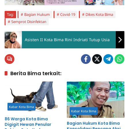
Tag:
Bagian Hukum
Covid-19
Dikes Kota Bima
Semprot Disinfektan
Asisten II Kota Bima Rini Indriati Tutup Usia
Berita Bima terkait:
Kabar Kota Bima
Kabar Kota Bima
86 Warga Kota Bima
Bagian Hukum Kota Bima
Digigit Hewan Penular
Konsolidasi Rencana Aksi,