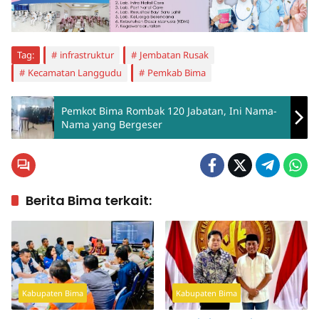
Tag:
infrastruktur
Jembatan Rusak
Kecamatan Langgudu
Pemkab Bima
Pemkot Bima Rombak 120 Jabatan, Ini Nama-
Nama yang Bergeser
Berita Bima terkait:
Kabupaten Bima
Kabupaten Bima