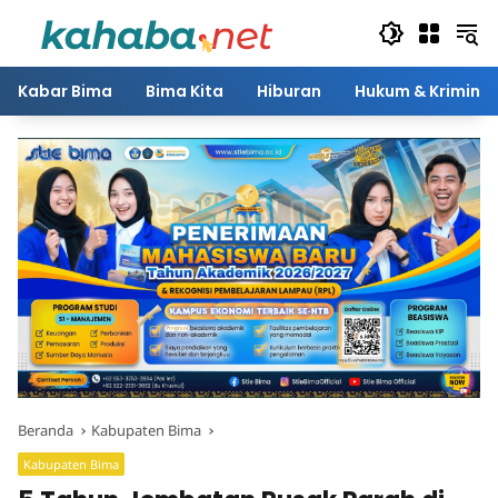
Langsung
ke
konten
Kabar Bima
Bima Kita
Hiburan
Hukum & Kriminal
Beranda
Kabupaten Bima
Kabupaten Bima