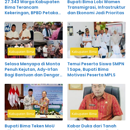
27.343 Warga Kabupaten
Bupati Bima Lobi Wamen
Bima Terancam
Transmigrasi, Infrastruktur
Kekeringan, BPBD Petakan
dan Ekonomi Jadi Prioritas
40 Desa Rawan
Kabupaten Bima
Kabupaten Bima
Selasa Menyapa di Monta
Temui Peserta Siswa SMPN
Penuh Kejutan, Ady-Irfan
1 Sape, Bupati Bima
Bagi Bantuan dan Dengar
Motivasi Peserta MPLS
Curhat Pemuda Desa
Kabupaten Bima
Kabupaten Bima
Bupati Bima Teken MoU
Kabar Duka dari Tanah