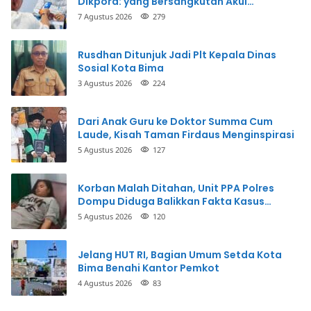
Dikpora: yang Bersangkutan Akui
Perbuatannya dan Siap Mengembalikan
7 Agustus 2026
279
Uang
Rusdhan Ditunjuk Jadi Plt Kepala Dinas
Sosial Kota Bima
3 Agustus 2026
224
Dari Anak Guru ke Doktor Summa Cum
Laude, Kisah Taman Firdaus Menginspirasi
5 Agustus 2026
127
Korban Malah Ditahan, Unit PPA Polres
Dompu Diduga Balikkan Fakta Kasus
Penganiayaan
5 Agustus 2026
120
Jelang HUT RI, Bagian Umum Setda Kota
Bima Benahi Kantor Pemkot
4 Agustus 2026
83