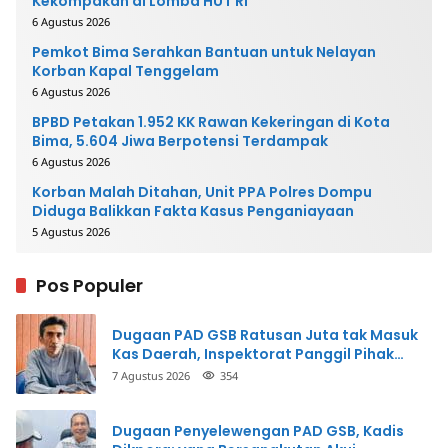
Kekompakan di Lomba HUT RI
6 Agustus 2026
Pemkot Bima Serahkan Bantuan untuk Nelayan
Korban Kapal Tenggelam
6 Agustus 2026
BPBD Petakan 1.952 KK Rawan Kekeringan di Kota
Bima, 5.604 Jiwa Berpotensi Terdampak
6 Agustus 2026
Korban Malah Ditahan, Unit PPA Polres Dompu
Diduga Balikkan Fakta Kasus Penganiayaan
5 Agustus 2026
Pos Populer
Dugaan PAD GSB Ratusan Juta tak Masuk
Kas Daerah, Inspektorat Panggil Pihak
Terkait
7 Agustus 2026
354
Dugaan Penyelewengan PAD GSB, Kadis