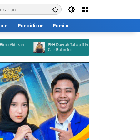
pini
Pendidikan
Pemilu
PKH Daerah Tahap II Kota Bima Dijadwalkan
Kumpulkan Kepa
Cair Bulan Ini
Bima Tekankan 