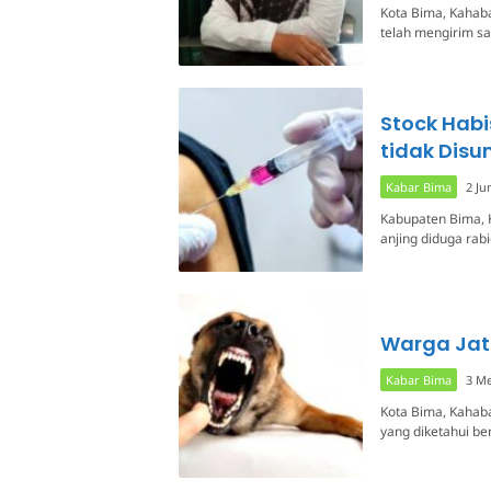
Kota Bima, Kahaba
telah mengirim s
Stock Habi
tidak Disu
Kabar Bima
2 Ju
Kabupaten Bima, 
anjing diduga rab
Warga Jati
Kabar Bima
3 Me
Kota Bima, Kahab
yang diketahui b