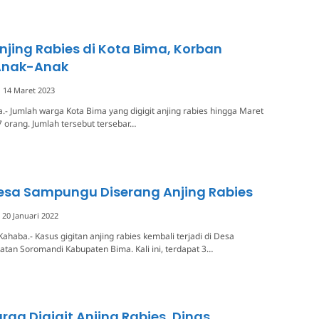
njing Rabies di Kota Bima, Korban
Anak-Anak
14 Maret 2023
.- Jumlah warga Kota Bima yang digigit anjing rabies hingga Maret
 orang. Jumlah tersebut tersebar…
esa Sampungu Diserang Anjing Rabies
20 Januari 2022
ahaba.- Kasus gigitan anjing rabies kembali terjadi di Desa
an Soromandi Kabupaten Bima. Kali ini, terdapat 3…
ga Digigit Anjing Rabies, Dinas