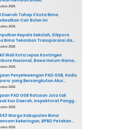
ustus 2026
 Daerah Tahap II Kota Bima
adwalkan Cair Bulan Ini
ustus 2026
pulkan Kepala Sekolah, Dikpora
a Bima Tekankan Transparansi dan
vasi
ustus 2026
il Wali Kota Lepas Kontingen
mbore Nasional, Bawa Harum Nama
ta Bima
ustus 2026
gaan Penyelewengan PAD GSB, Kadis
pora: yang Bersangkutan Akui
buatannya dan Siap
ustus 2026
ngembalikan Uang
aan PAD GSB Ratusan Juta tak
uk Kas Daerah, Inspektorat Panggil
ak Terkait
ustus 2026
.343 Warga Kabupaten Bima
ancam Kekeringan, BPBD Petakan
 Desa Rawan
ustus 2026