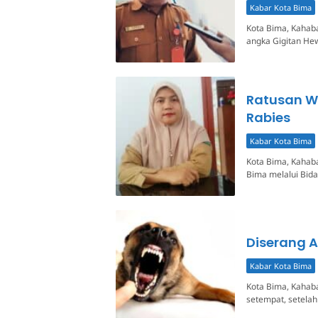
Kabar Kota Bima
Kota Bima, Kahaba
angka Gigitan He
Ratusan Wa
Rabies
Kabar Kota Bima
Kota Bima, Kahaba
Bima melalui Bid
Diserang A
Kabar Kota Bima
Kota Bima, Kahaba
setempat, setela