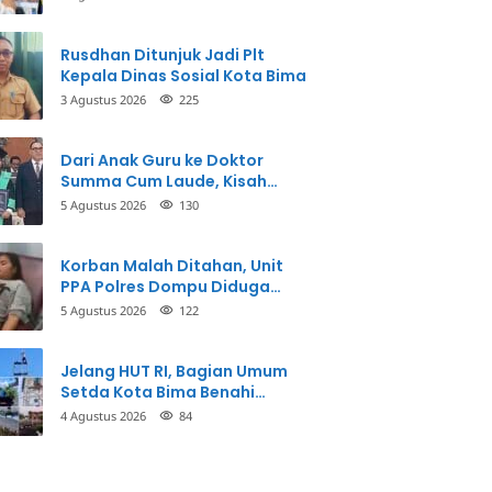
Perbuatannya dan Siap
Mengembalikan Uang
Rusdhan Ditunjuk Jadi Plt
Kepala Dinas Sosial Kota Bima
3 Agustus 2026
225
Dari Anak Guru ke Doktor
Summa Cum Laude, Kisah
Taman Firdaus Menginspirasi
5 Agustus 2026
130
Korban Malah Ditahan, Unit
PPA Polres Dompu Diduga
Balikkan Fakta Kasus
5 Agustus 2026
122
Penganiayaan
Jelang HUT RI, Bagian Umum
Setda Kota Bima Benahi
Kantor Pemkot
4 Agustus 2026
84