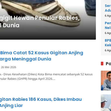
Ser
Adu
6 Ag
gigit Hewan Penular Rabies,
Pem
l Dunia
Nel
6 Ag
BPB
Kek
Be
6 Ag
 Bima Catat 52 Kasus Gigitan Anjing
Warga Meninggal Dunia
Po
26 Mei 2026
.- Dinas Kesehatan (Dikes) Kota Bima mencatat sebanyak 52 kasus
ular Rabies (GHPR) hingga April 2026….
itan Rabies 186 Kasus, Dikes Imbau
njing Liar