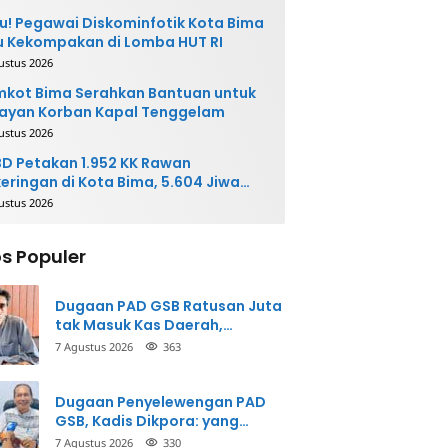
u! Pegawai Diskominfotik Kota Bima
 Kekompakan di Lomba HUT RI
ustus 2026
kot Bima Serahkan Bantuan untuk
ayan Korban Kapal Tenggelam
ustus 2026
D Petakan 1.952 KK Rawan
eringan di Kota Bima, 5.604 Jiwa
rpotensi Terdampak
ustus 2026
s Populer
Dugaan PAD GSB Ratusan Juta
tak Masuk Kas Daerah,
Inspektorat Panggil Pihak
7 Agustus 2026
363
Terkait
Dugaan Penyelewengan PAD
GSB, Kadis Dikpora: yang
Bersangkutan Akui
7 Agustus 2026
330