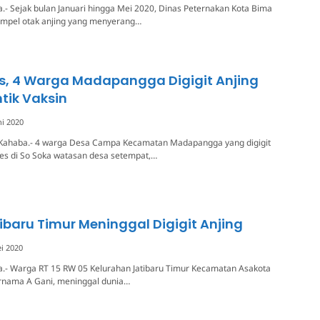
.- Sejak bulan Januari hingga Mei 2020, Dinas Peternakan Kota Bima
ampel otak anjing yang menyerang…
s, 4 Warga Madapangga Digigit Anjing
ntik Vaksin
ni 2020
Kahaba.- 4 warga Desa Campa Kecamatan Madapangga yang digigit
ies di So Soka watasan desa setempat,…
baru Timur Meninggal Digigit Anjing
i 2020
a.- Warga RT 15 RW 05 Kelurahan Jatibaru Timur Kecamatan Asakota
ernama A Gani, meninggal dunia…