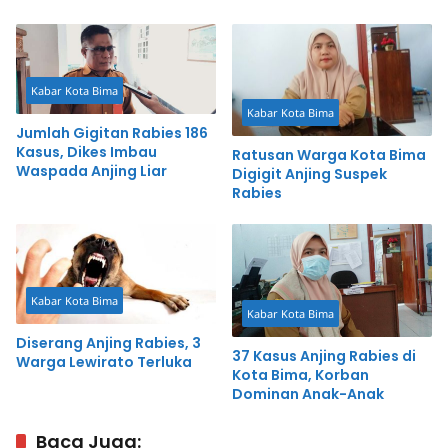
Dunia
Meninggal Dunia
Kabar Kota Bima
Kabar Kota Bima
Jumlah Gigitan Rabies 186
Kasus, Dikes Imbau
Ratusan Warga Kota Bima
Waspada Anjing Liar
Digigit Anjing Suspek
Rabies
Kabar Kota Bima
Kabar Kota Bima
Diserang Anjing Rabies, 3
37 Kasus Anjing Rabies di
Warga Lewirato Terluka
Kota Bima, Korban
Dominan Anak-Anak
Baca Juga: