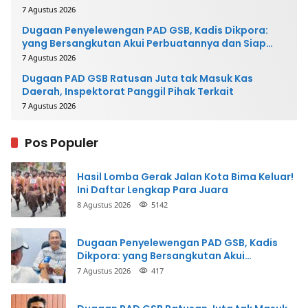
7 Agustus 2026
Dugaan Penyelewengan PAD GSB, Kadis Dikpora:
yang Bersangkutan Akui Perbuatannya dan Siap
Mengembalikan Uang
7 Agustus 2026
Dugaan PAD GSB Ratusan Juta tak Masuk Kas
Daerah, Inspektorat Panggil Pihak Terkait
7 Agustus 2026
Pos Populer
Hasil Lomba Gerak Jalan Kota Bima Keluar!
Ini Daftar Lengkap Para Juara
8 Agustus 2026
5142
Dugaan Penyelewengan PAD GSB, Kadis
Dikpora: yang Bersangkutan Akui
Perbuatannya dan Siap Mengembalikan
7 Agustus 2026
417
Uang