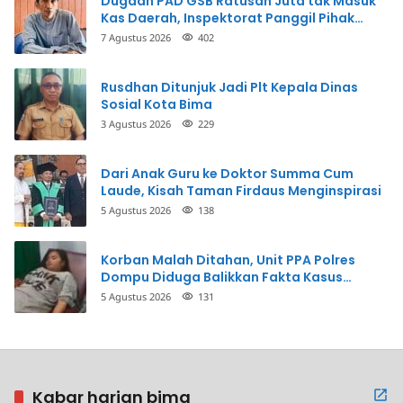
Dugaan PAD GSB Ratusan Juta tak Masuk
Kas Daerah, Inspektorat Panggil Pihak
Terkait
7 Agustus 2026
402
Rusdhan Ditunjuk Jadi Plt Kepala Dinas
Sosial Kota Bima
3 Agustus 2026
229
Dari Anak Guru ke Doktor Summa Cum
Laude, Kisah Taman Firdaus Menginspirasi
5 Agustus 2026
138
Korban Malah Ditahan, Unit PPA Polres
Dompu Diduga Balikkan Fakta Kasus
Penganiayaan
5 Agustus 2026
131
Kabar harian bima