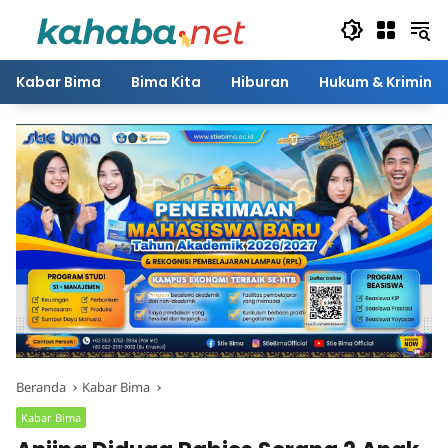
Langsung
ke
konten
Kabar Bima
Bima Kita
Hiburan
Hukum & Kriminal
Beranda
Kabar Bima
Kabar Bima