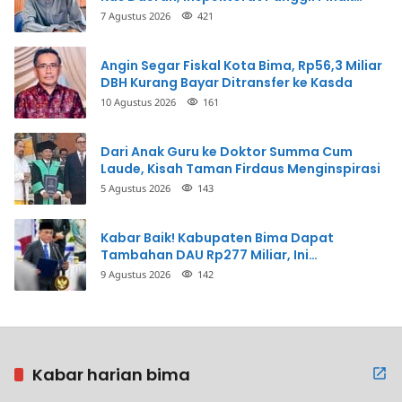
Terkait
7 Agustus 2026
421
Angin Segar Fiskal Kota Bima, Rp56,3 Miliar
DBH Kurang Bayar Ditransfer ke Kasda
10 Agustus 2026
161
Dari Anak Guru ke Doktor Summa Cum
Laude, Kisah Taman Firdaus Menginspirasi
5 Agustus 2026
143
Kabar Baik! Kabupaten Bima Dapat
Tambahan DAU Rp277 Miliar, Ini
Prioritasnya
9 Agustus 2026
142
Kabar harian bima