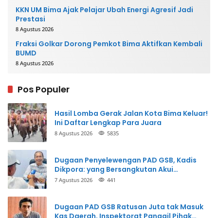
KKN UM Bima Ajak Pelajar Ubah Energi Agresif Jadi
Prestasi
8 Agustus 2026
Fraksi Golkar Dorong Pemkot Bima Aktifkan Kembali
BUMD
8 Agustus 2026
Pos Populer
Hasil Lomba Gerak Jalan Kota Bima Keluar!
Ini Daftar Lengkap Para Juara
8 Agustus 2026
5835
Dugaan Penyelewengan PAD GSB, Kadis
Dikpora: yang Bersangkutan Akui
Perbuatannya dan Siap Mengembalikan
7 Agustus 2026
441
Uang
Dugaan PAD GSB Ratusan Juta tak Masuk
Kas Daerah, Inspektorat Panggil Pihak