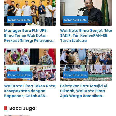
Kabar Kota Bima
Kabar Kota Bima
Manager Baru PLN UP3
Wali Kota Bima Genjot Nilai
Bima Temui Wali Kota,
SAKIP, Tim KemenPAN-RB
Perkuat Sinergi Pelayanan
Turun Evaluasi
Publik
Kabar Kota Bima
Kabar Kota Bima
Wali Kota Bima Teken Nota
Peletakan Batu Masjid Al
Kesepakatan dengan
Hikmah, Wali Kota Bima
Bappenas, Cetak ASN
Ajak Warga Ramaikan
Perencana Profesional
Salat Berjamaah
untuk Percepat
Baca Juga:
Pembangunan