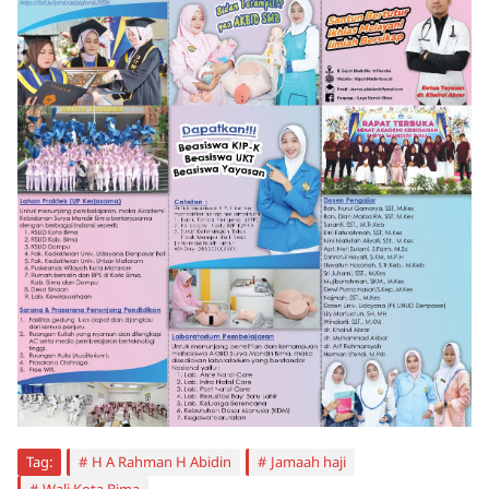
Tag:
H A Rahman H Abidin
Jamaah haji
Wali Kota Bima