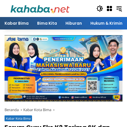
Langsung
ke
konten
Kabar Bima
Bima Kita
Hiburan
Hukum & Kriminal
Beranda
Kabar Kota Bima
Kabar Kota Bima