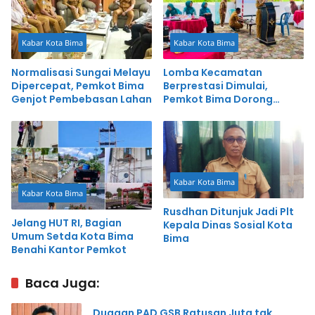
Kabar Kota Bima
Kabar Kota Bima
Normalisasi Sungai Melayu
Lomba Kecamatan
Dipercepat, Pemkot Bima
Berprestasi Dimulai,
Genjot Pembebasan Lahan
Pemkot Bima Dorong
Inovasi dan Pelayanan
Cepat
Kabar Kota Bima
Kabar Kota Bima
Rusdhan Ditunjuk Jadi Plt
Jelang HUT RI, Bagian
Kepala Dinas Sosial Kota
Umum Setda Kota Bima
Bima
Benahi Kantor Pemkot
Baca Juga:
Dugaan PAD GSB Ratusan Juta tak