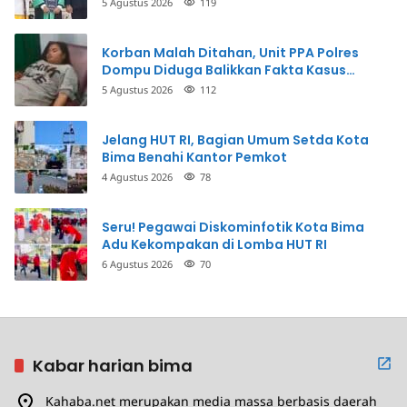
5 Agustus 2026
119
Korban Malah Ditahan, Unit PPA Polres
Dompu Diduga Balikkan Fakta Kasus
Penganiayaan
5 Agustus 2026
112
Jelang HUT RI, Bagian Umum Setda Kota
Bima Benahi Kantor Pemkot
4 Agustus 2026
78
Seru! Pegawai Diskominfotik Kota Bima
Adu Kekompakan di Lomba HUT RI
6 Agustus 2026
70
Kabar harian bima
Kahaba.net merupakan media massa berbasis daerah