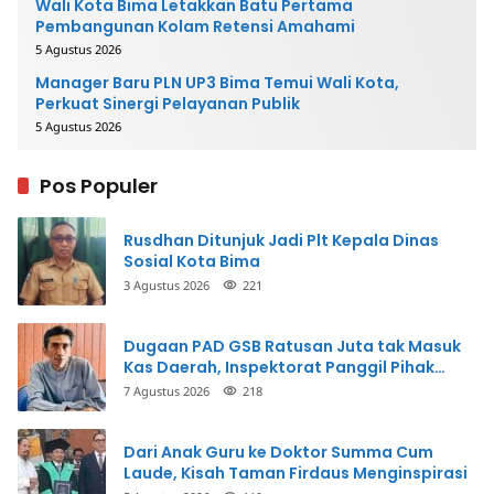
Wali Kota Bima Letakkan Batu Pertama
Pembangunan Kolam Retensi Amahami
5 Agustus 2026
Manager Baru PLN UP3 Bima Temui Wali Kota,
Perkuat Sinergi Pelayanan Publik
5 Agustus 2026
Pos Populer
Rusdhan Ditunjuk Jadi Plt Kepala Dinas
Sosial Kota Bima
3 Agustus 2026
221
Dugaan PAD GSB Ratusan Juta tak Masuk
Kas Daerah, Inspektorat Panggil Pihak
Terkait
7 Agustus 2026
218
Dari Anak Guru ke Doktor Summa Cum
Laude, Kisah Taman Firdaus Menginspirasi