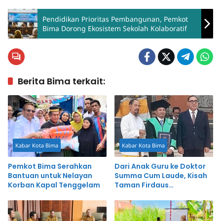
Pendidikan Prioritas Pembangunan, Pemkot
Bima Dorong Ekosistem Sekolah Kolaboratif
Berita Bima terkait:
Kabar Kota Bima
Kabar Kota Bima
Pemkot Bima Serahkan
Dari Anak Guru ke Doktor
Bantuan untuk Nelayan
Summa Cum Laude, Kisah
Korban Kapal Tenggelam
Taman Firdaus
Menginspirasi