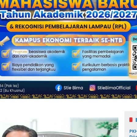
PKH
Dij