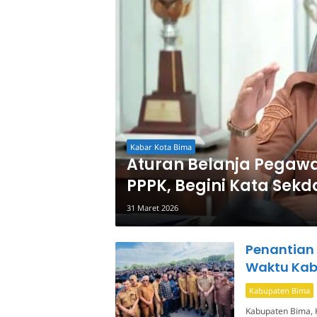
Kabar Kota Bima
Aturan Belanja Pegawa
PPPK, Begini Kata Sekd
31 Maret 2026
Penantian 
Waktu Kab
Kabupaten Bima
Kabupaten Bima, 