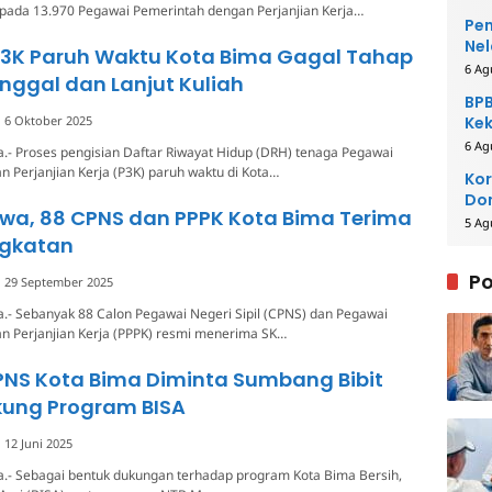
epada 13.970 Pegawai Pemerintah dengan Perjanjian Kerja…
Pem
Nel
 P3K Paruh Waktu Kota Bima Gagal Tahap
6 Ag
inggal dan Lanjut Kuliah
BPB
6 Oktober 2025
Kek
Be
6 Ag
.- Proses pengisian Daftar Riwayat Hidup (DRH) tenaga Pegawai
 Perjanjian Kerja (P3K) paruh waktu di Kota…
Kor
Dom
ewa, 88 CPNS dan PPPK Kota Bima Terima
Pe
5 Ag
gkatan
Po
29 September 2025
.- Sebanyak 88 Calon Pegawai Negeri Sipil (CPNS) dan Pegawai
n Perjanjian Kerja (PPPK) resmi menerima SK…
PNS Kota Bima Diminta Sumbang Bibit
kung Program BISA
12 Juni 2025
a.- Sebagai bentuk dukungan terhadap program Kota Bima Bersih,