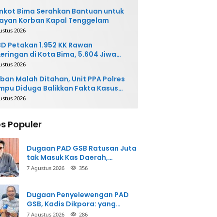
kot Bima Serahkan Bantuan untuk
ayan Korban Kapal Tenggelam
ustus 2026
D Petakan 1.952 KK Rawan
eringan di Kota Bima, 5.604 Jiwa
rpotensi Terdampak
ustus 2026
ban Malah Ditahan, Unit PPA Polres
pu Diduga Balikkan Fakta Kasus
nganiayaan
ustus 2026
s Populer
Dugaan PAD GSB Ratusan Juta
tak Masuk Kas Daerah,
Inspektorat Panggil Pihak
7 Agustus 2026
356
Terkait
Dugaan Penyelewengan PAD
GSB, Kadis Dikpora: yang
Bersangkutan Akui
7 Agustus 2026
286