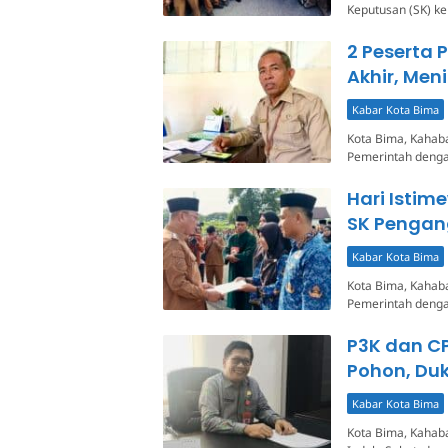
Keputusan (SK) k
2 Peserta
Akhir, Men
Kabar Kota Bima
Kota Bima, Kahaba
Pemerintah dengan
Hari Istim
SK Pengan
Kabar Kota Bima
Kota Bima, Kahaba
Pemerintah denga
P3K dan C
Pohon, Du
Kabar Kota Bima
Kota Bima, Kahab