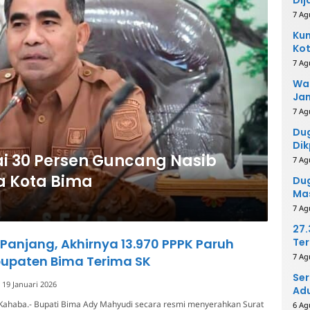
7 Ag
Kum
Kot
Ino
7 Ag
Wak
Ja
Ko
7 Ag
Du
Dik
i 30 Persen Guncang Nasib
Per
7 Ag
Me
a Kota Bima
Dug
Mas
Pih
7 Ag
27
Panjang, Akhirnya 13.970 PPPK Paruh
Ter
40
7 Ag
upaten Bima Terima SK
Ser
19 Januari 2026
Adu
Kahaba.- Bupati Bima Ady Mahyudi secara resmi menyerahkan Surat
6 Ag