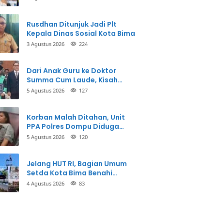
Perbuatannya dan Siap
Mengembalikan Uang
Rusdhan Ditunjuk Jadi Plt
Kepala Dinas Sosial Kota Bima
3 Agustus 2026
224
Dari Anak Guru ke Doktor
Summa Cum Laude, Kisah
Taman Firdaus Menginspirasi
5 Agustus 2026
127
Korban Malah Ditahan, Unit
PPA Polres Dompu Diduga
Balikkan Fakta Kasus
5 Agustus 2026
120
Penganiayaan
Jelang HUT RI, Bagian Umum
Setda Kota Bima Benahi
Kantor Pemkot
4 Agustus 2026
83