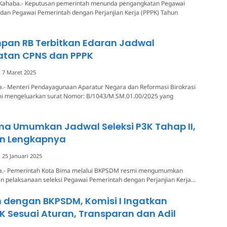
Kahaba.- Keputusan pemerintah menunda pengangkatan Pegawai
) dan Pegawai Pemerintah dengan Perjanjian Kerja (PPPK) Tahun
npan RB Terbitkan Edaran Jadwal
tan CPNS dan PPPK
7 Maret 2025
a.- Menteri Pendayagunaan Aparatur Negara dan Reformasi Birokrasi
i mengeluarkan surat Nomor: B/1043/M.SM.01.00/2025 yang
ma Umumkan Jadwal Seleksi P3K Tahap II,
an Lengkapnya
25 Januari 2025
ba.- Pemerintah Kota Bima melalui BKPSDM resmi mengumumkan
n pelaksanaan seleksi Pegawai Pemerintah dengan Perjanjian Kerja…
 dengan BKPSDM, Komisi I Ingatkan
PK Sesuai Aturan, Transparan dan Adil