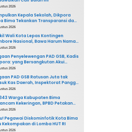
ustus 2026
pulkan Kepala Sekolah, Dikpora
a Bima Tekankan Transparansi dan
vasi
ustus 2026
il Wali Kota Lepas Kontingen
mbore Nasional, Bawa Harum Nama
ta Bima
ustus 2026
gaan Penyelewengan PAD GSB, Kadis
pora: yang Bersangkutan Akui
buatannya dan Siap
ustus 2026
ngembalikan Uang
aan PAD GSB Ratusan Juta tak
uk Kas Daerah, Inspektorat Panggil
ak Terkait
ustus 2026
.343 Warga Kabupaten Bima
ancam Kekeringan, BPBD Petakan
 Desa Rawan
ustus 2026
u! Pegawai Diskominfotik Kota Bima
 Kekompakan di Lomba HUT RI
ustus 2026