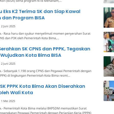
n Asri (BISA) serta program NTB Menanam,…
 Eks K2 Terima SK dan Siap Kawal
n dan Program BISA
2 Juni 2025
a.- Rasa haru dan syukur menyelimuti momen penyerahan Surat
PNS dan P3K oleh Pemerintah Kota Bima,…
 Serahkan SK CPNS dan PPPK, Tegaskan
Wujudkan Kota Bima BISA
2 Juni 2025
a.- Sebanyak 1.198 orang CPNS dan Pegawai Pemerintah dengan
(PPPK) di lingkungan Pemerintah Kota Bima resmi…
, SK PPPK Kota Bima Akan Diserahkan
leh Wali Kota
1 Mei 2025
a.- Pemerintah Kota Bima melalui BKPSDM memastikan Surat
engangkatan Pegawai Pemerintah dengan Perjanjian Kerja (PPPK)