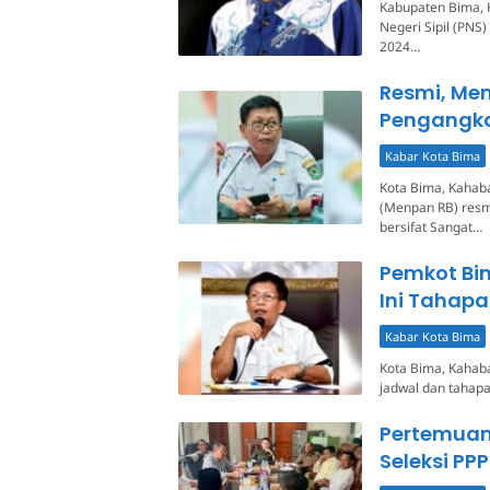
Kabupaten Bima, 
Negeri Sipil (PNS
2024…
Resmi, Me
Pengangka
Kabar Kota Bima
Kota Bima, Kahab
(Menpan RB) resm
bersifat Sangat…
Pemkot Bi
Ini Tahap
Kabar Kota Bima
Kota Bima, Kaha
jadwal dan tahapa
Pertemuan
Seleksi PP