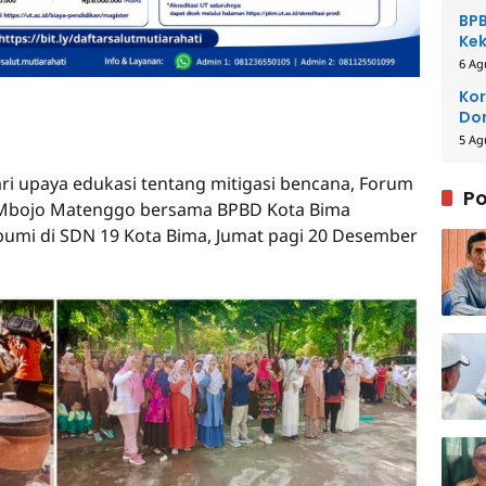
BPB
Kek
Be
6 Ag
Kor
Dom
Pe
5 Ag
ri upaya edukasi tentang mitigasi bencana, Forum
Po
 Mbojo Matenggo bersama BPBD Kota Bima
umi di SDN 19 Kota Bima, Jumat pagi 20 Desember