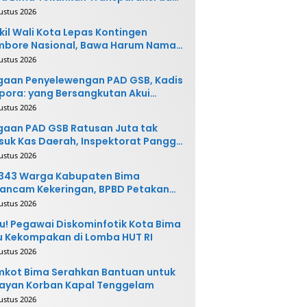
vasi
ustus 2026
il Wali Kota Lepas Kontingen
mbore Nasional, Bawa Harum Nama
ta Bima
ustus 2026
gaan Penyelewengan PAD GSB, Kadis
pora: yang Bersangkutan Akui
buatannya dan Siap
ustus 2026
ngembalikan Uang
aan PAD GSB Ratusan Juta tak
uk Kas Daerah, Inspektorat Panggil
ak Terkait
ustus 2026
.343 Warga Kabupaten Bima
ancam Kekeringan, BPBD Petakan
 Desa Rawan
ustus 2026
u! Pegawai Diskominfotik Kota Bima
 Kekompakan di Lomba HUT RI
ustus 2026
kot Bima Serahkan Bantuan untuk
ayan Korban Kapal Tenggelam
ustus 2026