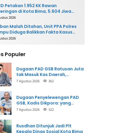
D Petakan 1.952 KK Rawan
eringan di Kota Bima, 5.604 Jiwa
rpotensi Terdampak
ustus 2026
ban Malah Ditahan, Unit PPA Polres
pu Diduga Balikkan Fakta Kasus
nganiayaan
ustus 2026
s Populer
Dugaan PAD GSB Ratusan Juta
tak Masuk Kas Daerah,
Inspektorat Panggil Pihak
7 Agustus 2026
362
Terkait
Dugaan Penyelewengan PAD
GSB, Kadis Dikpora: yang
Bersangkutan Akui
7 Agustus 2026
322
Perbuatannya dan Siap
Mengembalikan Uang
Rusdhan Ditunjuk Jadi Plt
Kepala Dinas Sosial Kota Bima