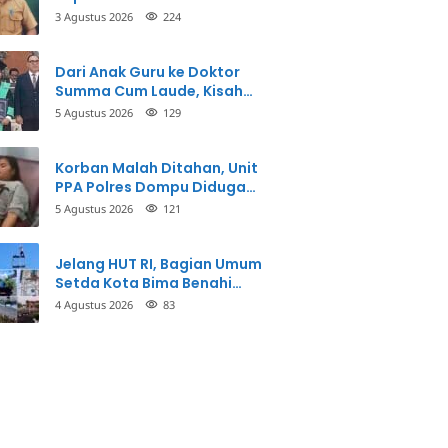
3 Agustus 2026
224
Dari Anak Guru ke Doktor
Summa Cum Laude, Kisah
Taman Firdaus Menginspirasi
5 Agustus 2026
129
Korban Malah Ditahan, Unit
PPA Polres Dompu Diduga
Balikkan Fakta Kasus
5 Agustus 2026
121
Penganiayaan
Jelang HUT RI, Bagian Umum
Setda Kota Bima Benahi
Kantor Pemkot
4 Agustus 2026
83