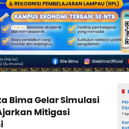
a Bima Gelar Simulasi
PKH
Dij
Ajarkan Mitigasi
7 Ag
i
Kum
Kot