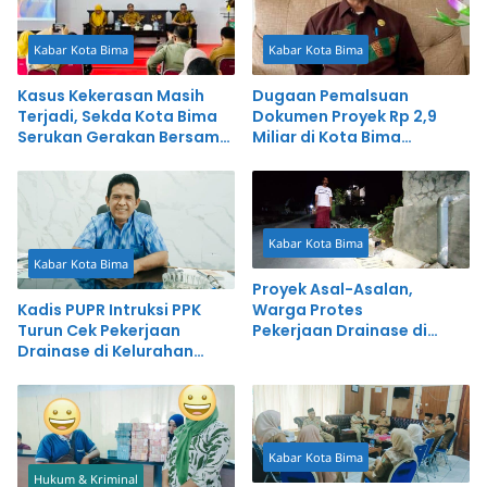
Kabar Kota Bima
Kabar Kota Bima
Kasus Kekerasan Masih
Dugaan Pemalsuan
Terjadi, Sekda Kota Bima
Dokumen Proyek Rp 2,9
Serukan Gerakan Bersama
Miliar di Kota Bima
Lindungi Perempuan
Dilaporkan ke Inspektorat
Kabar Kota Bima
Kabar Kota Bima
Proyek Asal-Asalan,
Kadis PUPR Intruksi PPK
Warga Protes
Turun Cek Pekerjaan
Pekerjaan Drainase di
Drainase di Kelurahan
Kelurahan Melayu
Melayu
Kabar Kota Bima
Hukum & Kriminal