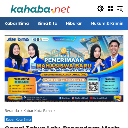
Langsung
ke
konten
Kabar Bima
Bima Kita
Hiburan
Hukum & Kriminal
Beranda
Kabar Kota Bima
Kabar Kota Bima