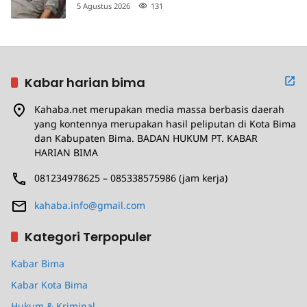
Penganiayaan
5 Agustus 2026
131
Kabar harian bima
Kahaba.net merupakan media massa berbasis daerah
yang kontennya merupakan hasil peliputan di Kota Bima
dan Kabupaten Bima. BADAN HUKUM PT. KABAR
HARIAN BIMA
081234978625 – 085338575986 (jam kerja)
kahaba.info@gmail.com
Kategori Terpopuler
Kabar Bima
Kabar Kota Bima
Hukum & Kriminal