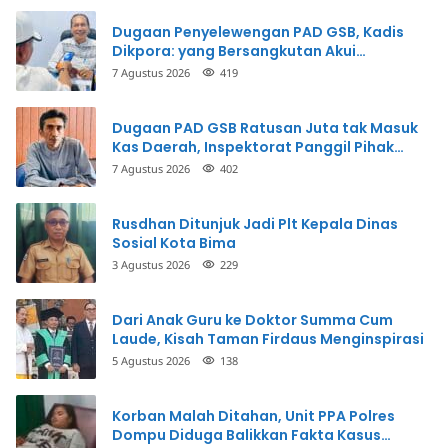
Dugaan Penyelewengan PAD GSB, Kadis
Dikpora: yang Bersangkutan Akui
Perbuatannya dan Siap Mengembalikan
7 Agustus 2026
419
Uang
Dugaan PAD GSB Ratusan Juta tak Masuk
Kas Daerah, Inspektorat Panggil Pihak
Terkait
7 Agustus 2026
402
Rusdhan Ditunjuk Jadi Plt Kepala Dinas
Sosial Kota Bima
3 Agustus 2026
229
Dari Anak Guru ke Doktor Summa Cum
Laude, Kisah Taman Firdaus Menginspirasi
5 Agustus 2026
138
Korban Malah Ditahan, Unit PPA Polres
Dompu Diduga Balikkan Fakta Kasus