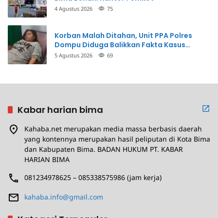
4 Agustus 2026
75
Korban Malah Ditahan, Unit PPA Polres
Dompu Diduga Balikkan Fakta Kasus
Penganiayaan
5 Agustus 2026
69
Kabar harian bima
Kahaba.net merupakan media massa berbasis daerah
yang kontennya merupakan hasil peliputan di Kota Bima
dan Kabupaten Bima. BADAN HUKUM PT. KABAR
HARIAN BIMA
081234978625 – 085338575986 (jam kerja)
kahaba.info@gmail.com