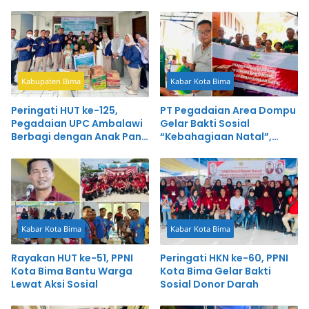
Kabupaten Bima
Kabar Kota Bima
Peringati HUT ke-125,
PT Pegadaian Area Dompu
Pegadaian UPC Ambalawi
Gelar Bakti Sosial
Berbagi dengan Anak Panti
“Kebahagiaan Natal”,
Asuhan
Salurkan Bantuan
Sembako Senilai Rp25 Juta
Kabar Kota Bima
Kabar Kota Bima
Rayakan HUT ke-51, PPNI
Peringati HKN ke-60, PPNI
Kota Bima Bantu Warga
Kota Bima Gelar Bakti
Lewat Aksi Sosial
Sosial Donor Darah