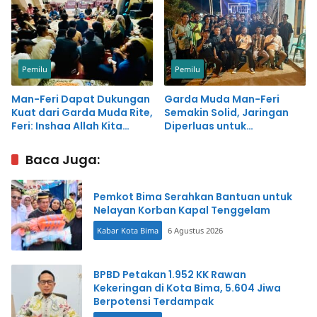
Pemilu
Pemilu
Man-Feri Dapat Dukungan
Garda Muda Man-Feri
Kuat dari Garda Muda Rite,
Semakin Solid, Jaringan
Feri: Inshaa Allah Kita
Diperluas untuk
Jemput Takdir
Menangkan Pilkada
Kemenangan
Baca Juga:
Pemkot Bima Serahkan Bantuan untuk
Nelayan Korban Kapal Tenggelam
Kabar Kota Bima
6 Agustus 2026
BPBD Petakan 1.952 KK Rawan
Kekeringan di Kota Bima, 5.604 Jiwa
Berpotensi Terdampak