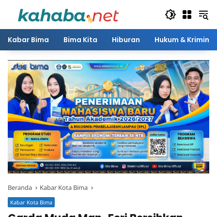
Langsung
ke
konten
Kabar Bima
Bima Kita
Hiburan
Hukum & Kriminal
Beranda
Kabar Kota Bima
Kabar Kota Bima