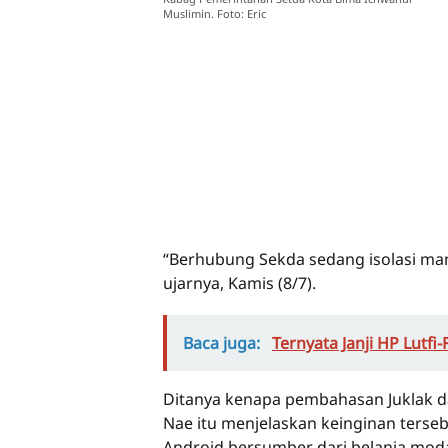
Muslimin. Foto: Eric
“Berhubung Sekda sedang isolasi mand
ujarnya, Kamis (8/7).
Baca juga:
Ternyata Janji HP Lutf
Ditanya kenapa pembahasan Juklak da
Nae itu menjelaskan keinginan terse
Android bersumber dari belanja moda