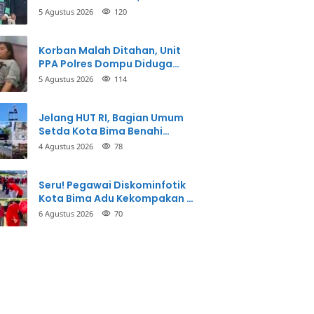
Taman Firdaus Menginspirasi
5 Agustus 2026
120
Korban Malah Ditahan, Unit
PPA Polres Dompu Diduga
Balikkan Fakta Kasus
5 Agustus 2026
114
Penganiayaan
Jelang HUT RI, Bagian Umum
Setda Kota Bima Benahi
Kantor Pemkot
4 Agustus 2026
78
Seru! Pegawai Diskominfotik
Kota Bima Adu Kekompakan di
Lomba HUT RI
6 Agustus 2026
70