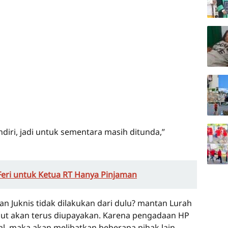
iri, jadi untuk sementara masih ditunda,”
i-Feri untuk Ketua RT Hanya Pinjaman
n Juknis tidak dilakukan dari dulu? mantan Lurah
but akan terus diupayakan. Karena pengadaan HP
l, maka akan melibatkan beberapa pihak lain