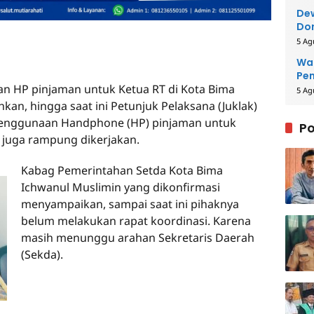
Dew
Dor
5 Ag
Wal
Pe
n HP pinjaman untuk Ketua RT di Kota Bima
5 Ag
hkan, hingga saat ini Petunjuk Pelaksana (Juklak)
t penggunaan Handphone (HP) pinjaman untuk
Po
m juga rampung dikerjakan.
Kabag Pemerintahan Setda Kota Bima
Ichwanul Muslimin yang dikonfirmasi
menyampaikan, sampai saat ini pihaknya
belum melakukan rapat koordinasi. Karena
masih menunggu arahan Sekretaris Daerah
(Sekda).