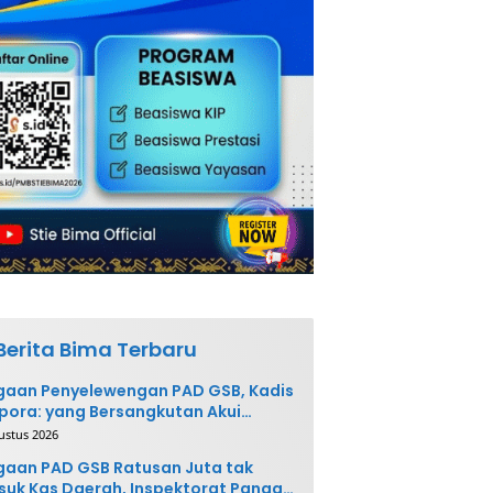
Berita Bima Terbaru
gaan Penyelewengan PAD GSB, Kadis
pora: yang Bersangkutan Akui
buatannya dan Siap
ustus 2026
ngembalikan Uang
aan PAD GSB Ratusan Juta tak
uk Kas Daerah, Inspektorat Panggil