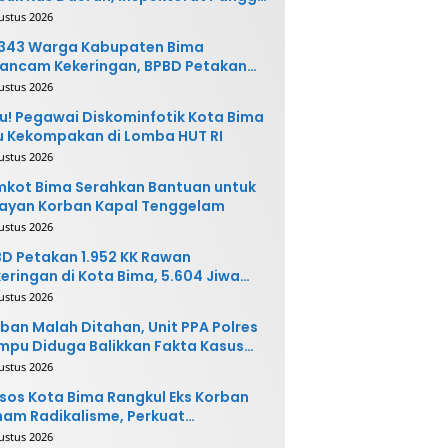
ak Terkait
ustus 2026
.343 Warga Kabupaten Bima
ancam Kekeringan, BPBD Petakan
 Desa Rawan
ustus 2026
u! Pegawai Diskominfotik Kota Bima
 Kekompakan di Lomba HUT RI
ustus 2026
kot Bima Serahkan Bantuan untuk
ayan Korban Kapal Tenggelam
ustus 2026
D Petakan 1.952 KK Rawan
eringan di Kota Bima, 5.604 Jiwa
rpotensi Terdampak
ustus 2026
ban Malah Ditahan, Unit PPA Polres
pu Diduga Balikkan Fakta Kasus
nganiayaan
ustus 2026
sos Kota Bima Rangkul Eks Korban
am Radikalisme, Perkuat
ntegrasi Sosial
ustus 2026