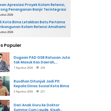
an Apresiasi Proyek Kolam Retensi,
ong Penanganan Banjir Terintegrasi
ustus 2026
i Kota Bima Letakkan Batu Pertama
mbangunan Kolam Retensi Amahami
ustus 2026
s Populer
Dugaan PAD GSB Ratusan Juta
tak Masuk Kas Daerah,
Inspektorat Panggil Pihak
7 Agustus 2026
234
Terkait
Rusdhan Ditunjuk Jadi Plt
Kepala Dinas Sosial Kota Bima
3 Agustus 2026
221
Dari Anak Guru ke Doktor
Summa Cum Laude, Kisah