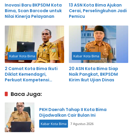
Inovasi Baru BKPSDM Kota
13 ASN Kota Bima Ajukan
Bima, Scan Barcode untuk
Cerai, Perselingkuhan Jadi
Nilai Kinerja Pelayanan
Pemicu
Kabar Kota Bima
Kabar Kota Bima
2 Camat Kota Bima Ikuti
20 ASN Kota Bima Siap
Diklat Kemendagri,
Naik Pangkat, BKPSDM
Perkuat Kompetensi
Kirim Ikut Ujian Dinas
Kepamongprajaan
Baca Juga:
PKH Daerah Tahap II Kota Bima
Dijadwalkan Cair Bulan Ini
Kabar Kota Bima
7 Agustus 2026