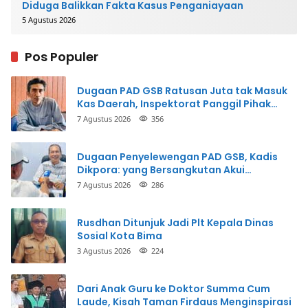
Diduga Balikkan Fakta Kasus Penganiayaan
5 Agustus 2026
Pos Populer
Dugaan PAD GSB Ratusan Juta tak Masuk
Kas Daerah, Inspektorat Panggil Pihak
Terkait
7 Agustus 2026
356
Dugaan Penyelewengan PAD GSB, Kadis
Dikpora: yang Bersangkutan Akui
Perbuatannya dan Siap Mengembalikan
7 Agustus 2026
286
Uang
Rusdhan Ditunjuk Jadi Plt Kepala Dinas
Sosial Kota Bima
3 Agustus 2026
224
Dari Anak Guru ke Doktor Summa Cum
Laude, Kisah Taman Firdaus Menginspirasi