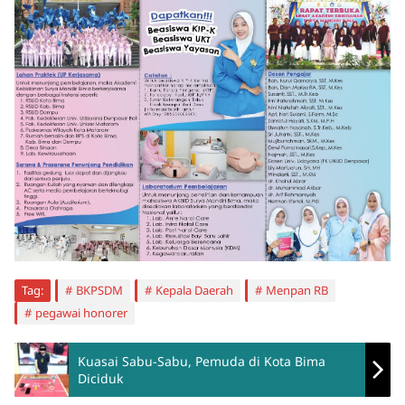
Tag:
BKPSDM
Kepala Daerah
Menpan RB
pegawai honorer
Kuasai Sabu-Sabu, Pemuda di Kota Bima
Diciduk