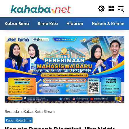
Langsung
ke
konten
Kabar Bima
Bima Kita
Hiburan
Hukum & Kriminal
Beranda
Kabar Kota Bima
Kabar Kota Bima