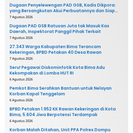
Dugaan Penyelewengan PAD GSB, Kadis Dikpora:
yang Bersangkutan Akui Perbuatannya dan Siap
Mengembalikan Uang
7 Agustus 2026
Dugaan PAD GSB Ratusan Juta tak Masuk Kas
Daerah, Inspektorat Panggil Pihak Terkait
7 Agustus 2026
27.343 Warga Kabupaten Bima Terancam
Kekeringan, BPBD Petakan 40 Desa Rawan
7 Agustus 2026
Seru! Pegawai Diskominfotik Kota Bima Adu
Kekompakan di Lomba HUT RI
6 Agustus 2026
Pemkot Bima Serahkan Bantuan untuk Nelayan
Korban Kapal Tenggelam
6 Agustus 2026
BPBD Petakan 1.952 KK Rawan Kekeringan di Kota
Bima, 5.604 Jiwa Berpotensi Terdampak
6 Agustus 2026
Korban Malah Ditahan, Unit PPA Polres Dompu