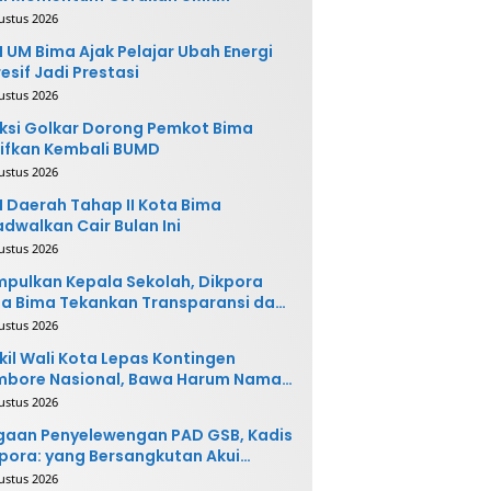
ustus 2026
 UM Bima Ajak Pelajar Ubah Energi
esif Jadi Prestasi
ustus 2026
ksi Golkar Dorong Pemkot Bima
ifkan Kembali BUMD
ustus 2026
 Daerah Tahap II Kota Bima
adwalkan Cair Bulan Ini
ustus 2026
pulkan Kepala Sekolah, Dikpora
a Bima Tekankan Transparansi dan
vasi
ustus 2026
il Wali Kota Lepas Kontingen
mbore Nasional, Bawa Harum Nama
ta Bima
ustus 2026
gaan Penyelewengan PAD GSB, Kadis
pora: yang Bersangkutan Akui
buatannya dan Siap
ustus 2026