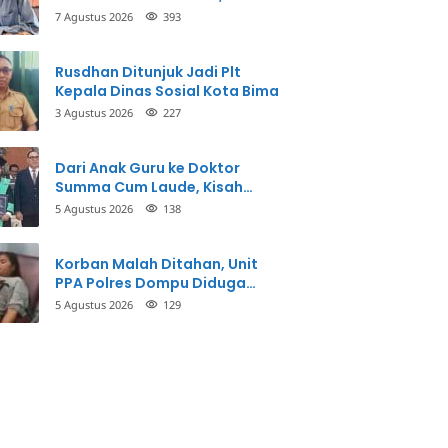
Inspektorat Panggil Pihak
7 Agustus 2026
393
Terkait
Rusdhan Ditunjuk Jadi Plt
Kepala Dinas Sosial Kota Bima
3 Agustus 2026
227
Dari Anak Guru ke Doktor
Summa Cum Laude, Kisah
Taman Firdaus Menginspirasi
5 Agustus 2026
138
Korban Malah Ditahan, Unit
PPA Polres Dompu Diduga
Balikkan Fakta Kasus
5 Agustus 2026
129
Penganiayaan