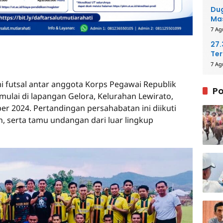
Me
Dug
Mas
Pih
7 Ag
27
Ter
40
7 Ag
 futsal antar anggota Korps Pegawai Republik
Po
imulai di lapangan Gelora, Kelurahan Lewirato,
 2024. Pertandingan persahabatan ini diikuti
n, serta tamu undangan dari luar lingkup