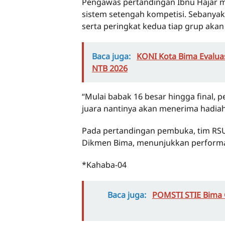
Pengawas pertandingan Ibnu Hajar m
sistem setengah kompetisi. Sebanyak
serta peringkat kedua tiap grup akan
Baca juga:
KONI Kota Bima Evaluas
NTB 2026
“Mulai babak 16 besar hingga final,
juara nantinya akan menerima hadiah,
Pada pertandingan pembuka, tim RS
Dikmen Bima, menunjukkan performa 
*Kahaba-04
Baca juga:
POMSTI STIE Bima G