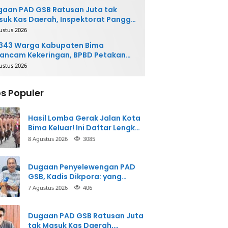
ngembalikan Uang
aan PAD GSB Ratusan Juta tak
uk Kas Daerah, Inspektorat Panggil
ak Terkait
ustus 2026
.343 Warga Kabupaten Bima
ancam Kekeringan, BPBD Petakan
 Desa Rawan
ustus 2026
s Populer
Hasil Lomba Gerak Jalan Kota
Bima Keluar! Ini Daftar Lengkap
Para Juara
8 Agustus 2026
3085
Dugaan Penyelewengan PAD
GSB, Kadis Dikpora: yang
Bersangkutan Akui
7 Agustus 2026
406
Perbuatannya dan Siap
Mengembalikan Uang
Dugaan PAD GSB Ratusan Juta
tak Masuk Kas Daerah,