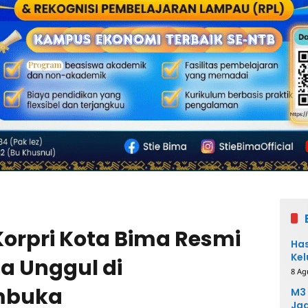
Korpri Kota Bima Resmi
Has
Kel
a Unggul di
8 Ag
mbuka
M3 
Ja