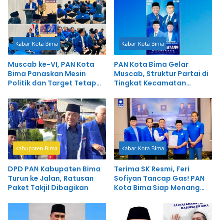
Kabar Kota Bima
Kabar Kota Bima
Muscab ke-VI, PAN Kota
PAN Kota Bima Gelar
Bima Panaskan Mesin
Muscab, Struktur Partai di
Politik dan Target Tetap
Tingkat Kecamatan
Jadi Pemenang Pemilu
Diperkuat
Kabupaten Bima
Kabar Kota Bima
DPD PAN Kabupaten Bima
Terima SK Resmi, Feri
Turun ke Jalan, Ratusan
Sofiyan Tancap Gas! PAN
Paket Takjil Dibagikan
Kota Bima Siap Menang
Lagi