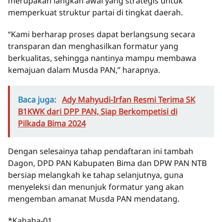
merupakan langkah awal yang strategis untuk
memperkuat struktur partai di tingkat daerah.
“Kami berharap proses dapat berlangsung secara
transparan dan menghasilkan formatur yang
berkualitas, sehingga nantinya mampu membawa
kemajuan dalam Musda PAN,” harapnya.
Baca juga:
Ady Mahyudi-Irfan Resmi Terima SK
B1KWK dari DPP PAN, Siap Berkompetisi di
Pilkada Bima 2024
Dengan selesainya tahap pendaftaran ini tambah
Dagon, DPD PAN Kabupaten Bima dan DPW PAN NTB
bersiap melangkah ke tahap selanjutnya, guna
menyeleksi dan menunjuk formatur yang akan
mengemban amanat Musda PAN mendatang.
*Kahaba-01