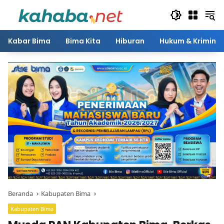
Langsung
ke
konten
Kabar Bima
Bima Kita
Hiburan
Hukum & Kriminal
Beranda
Kabupaten Bima
Kabupaten Bima