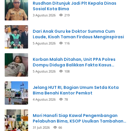
Rusdhan Ditunjuk Jadi Plt Kepala Dinas
Sosial Kota Bima
3 Agustus 2026
219
Dari Anak Guru ke Doktor Summa Cum
Laude, Kisah Taman Firdaus Menginspirasi
5 Agustus 2026
116
Korban Malah Ditahan, Unit PPA Polres
Dompu Diduga Balikkan Fakta Kasus
Penganiayaan
5 Agustus 2026
108
Jelang HUT RI, Bagian Umum Setda Kota
Bima Benahi Kantor Pemkot
4 Agustus 2026
78
Mori Hanafi Siap Kawal Pengembangan
Pelabuhan Bima, KSOP Usulkan Tambahan
Dermaga Rp400 Miliar
31 Juli 2026
66