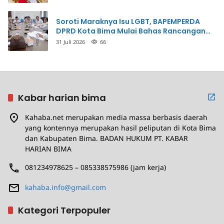
Soroti Maraknya Isu LGBT, BAPEMPERDA
DPRD Kota Bima Mulai Bahas Rancangan
Perda Pencegahan
31 Juli 2026
66
Kabar harian bima
Kahaba.net merupakan media massa berbasis daerah
yang kontennya merupakan hasil peliputan di Kota Bima
dan Kabupaten Bima. BADAN HUKUM PT. KABAR
HARIAN BIMA
081234978625 – 085338575986 (jam kerja)
kahaba.info@gmail.com
Kategori Terpopuler