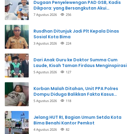
Dugaan Penyelewengan PAD GSB, Kadis
Dikpora: yang Bersangkutan Akui
Perbuatannya dan Siap Mengembalikan
7 Agustus 2026
256
Uang
Rusdhan Ditunjuk Jadi Plt Kepala Dinas
Sosial Kota Bima
3 Agustus 2026
224
Dari Anak Guru ke Doktor Summa Cum
Laude, Kisah Taman Firdaus Menginspirasi
5 Agustus 2026
127
Korban Malah Ditahan, Unit PPA Polres
Dompu Diduga Balikkan Fakta Kasus
Penganiayaan
5 Agustus 2026
118
Jelang HUT RI, Bagian Umum Setda Kota
Bima Benahi Kantor Pemkot
4 Agustus 2026
82