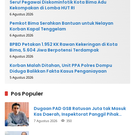
Seru! Pegawai Diskominfotik Kota Bima Adu
Kekompakan di Lomba HUT RI
6 Agustus 2026
Pemkot Bima Serahkan Bantuan untuk Nelayan
Korban Kapal Tenggelam
6 Agustus 2026
BPBD Petakan 1.952 KK Rawan Kekeringan di Kota
Bima, 5.604 Jiwa Berpotensi Terdampak
6 Agustus 2026
Korban Malah Ditahan, Unit PPA Polres Dompu
Diduga Balikkan Fakta Kasus Penganiayaan
5 Agustus 2026
Pos Populer
Dugaan PAD GSB Ratusan Juta tak Masuk
Kas Daerah, Inspektorat Panggil Pihak
Terkait
7 Agustus 2026
350