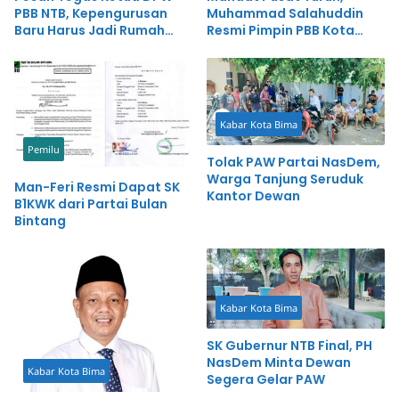
PBB NTB, Kepengurusan
Muhammad Salahuddin
Baru Harus Jadi Rumah
Resmi Pimpin PBB Kota
Bersama untuk Kemajuan
Bima
Partai
Kabar Kota Bima
Pemilu
Tolak PAW Partai NasDem,
Warga Tanjung Seruduk
Man-Feri Resmi Dapat SK
Kantor Dewan
B1KWK dari Partai Bulan
Bintang
Kabar Kota Bima
SK Gubernur NTB Final, PH
NasDem Minta Dewan
Kabar Kota Bima
Segera Gelar PAW