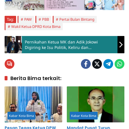
Tag:
PAW
PBB
Pertai Bulan Bintang
Wakil Ketua DPRD Kota Bima
Pernikahan Ketua MK dan Adik Jokowi
Digiring ke Isu Politik, Keliru dan
Menyesatkan
Berita Bima terkait:
Kabar Kota Bima
Kabar Kota Bima
Pesan Tegas Ketua DPW
Mandat Pusat Turun,