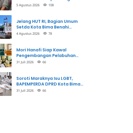
Balikkan Fakta Kasus
5 Agustus 2026
108
Penganiayaan
Jelang HUT RI, Bagian Umum
Setda Kota Bima Benahi
Kantor Pemkot
4 Agustus 2026
78
Mori Hanafi Siap Kawal
Pengembangan Pelabuhan
Bima, KSOP Usulkan Tambahan
31 Juli 2026
66
Dermaga Rp400 Miliar
Soroti Maraknya Isu LGBT,
BAPEMPERDA DPRD Kota Bima
Mulai Bahas Rancangan Perda
31 Juli 2026
66
Pencegahan