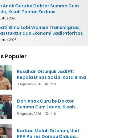
i Anak Guru ke Doktor Summa Cum
de, Kisah Taman Firdaus
ginspirasi
ustus 2026
ati Bima Lobi Wamen Transmigrasi,
rastruktur dan Ekonomi Jadi Prioritas
ustus 2026
s Populer
Rusdhan Ditunjuk Jadi Plt
Kepala Dinas Sosial Kota Bima
3 Agustus 2026
219
Dari Anak Guru ke Doktor
Summa Cum Laude, Kisah
Taman Firdaus Menginspirasi
5 Agustus 2026
116
Korban Malah Ditahan, Unit
PPA Polres Dompu Diduga