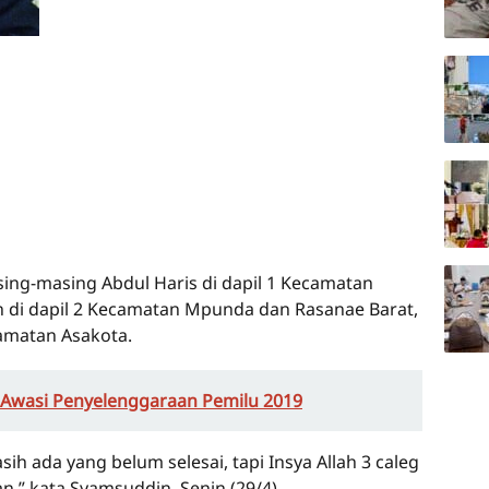
sing-masing Abdul Haris di dapil 1 Kecamatan
 di dapil 2 Kecamatan Mpunda dan Rasanae Barat,
camatan Asakota.
 Awasi Penyelenggaraan Pemilu 2019
ih ada yang belum selesai, tapi Insya Allah 3 caleg
n,” kata Syamsuddin, Senin (29/4).