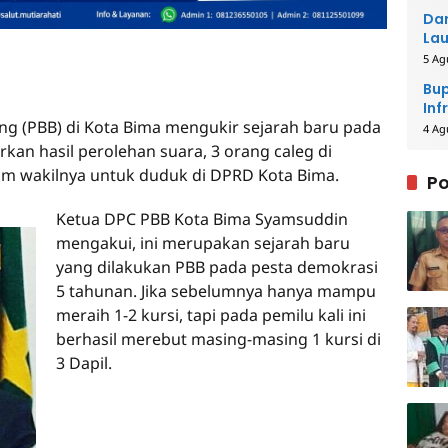
Dar
Lau
Men
5 Ag
Bup
Inf
ang (PBB) di Kota Bima mengukir sejarah baru pada
4 Ag
rkan hasil perolehan suara, 3 orang caleg di
im wakilnya untuk duduk di DPRD Kota Bima.
Po
Ketua DPC PBB Kota Bima Syamsuddin
mengakui, ini merupakan sejarah baru
yang dilakukan PBB pada pesta demokrasi
5 tahunan. Jika sebelumnya hanya mampu
meraih 1-2 kursi, tapi pada pemilu kali ini
berhasil merebut masing-masing 1 kursi di
3 Dapil.