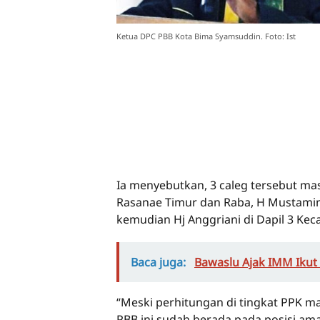
Ketua DPC PBB Kota Bima Syamsuddin. Foto: Ist
Ia menyebutkan, 3 caleg tersebut ma
Rasanae Timur dan Raba, H Mustamin
kemudian Hj Anggriani di Dapil 3 Ke
Baca juga:
Bawaslu Ajak IMM Ikut
“Meski perhitungan di tingkat PPK mas
PBB ini sudah berada pada posisi ama