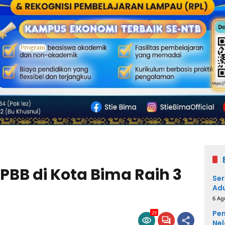
 PBB di Kota Bima Raih 3
Ser
Adu
6 Ag
Pem
29
Nel