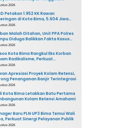
ustus 2026
D Petakan 1.952 KK Rawan
eringan di Kota Bima, 5.604 Jiwa
rpotensi Terdampak
ustus 2026
ban Malah Ditahan, Unit PPA Polres
pu Diduga Balikkan Fakta Kasus
nganiayaan
ustus 2026
sos Kota Bima Rangkul Eks Korban
am Radikalisme, Perkuat
ntegrasi Sosial
ustus 2026
an Apresiasi Proyek Kolam Retensi,
ong Penanganan Banjir Terintegrasi
ustus 2026
i Kota Bima Letakkan Batu Pertama
mbangunan Kolam Retensi Amahami
ustus 2026
ager Baru PLN UP3 Bima Temui Wali
a, Perkuat Sinergi Pelayanan Publik
ustus 2026