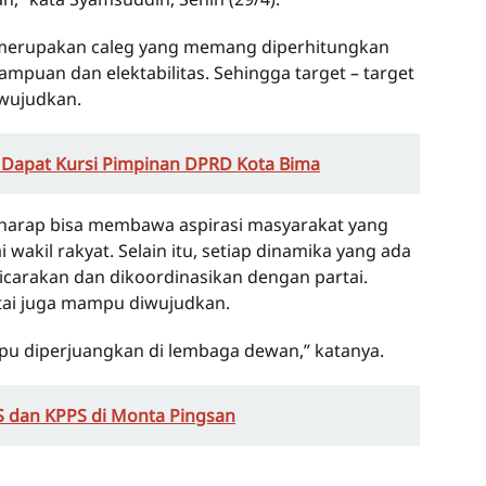
ni merupakan caleg yang memang diperhitungkan
ampuan dan elektabilitas. Sehingga target – target
wujudkan.
B Dapat Kursi Pimpinan DPRD Kota Bima
berharap bisa membawa aspirasi masyarakat yang
kil rakyat. Selain itu, setiap dinamika yang ada
icarakan dan dikoordinasikan dengan partai.
tai juga mampu diwujudkan.
mpu diperjuangkan di lembaga dewan,” katanya.
S dan KPPS di Monta Pingsan