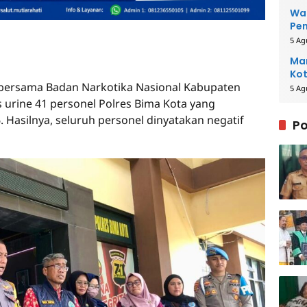
Wal
Pe
5 Ag
Man
Kot
 bersama Badan Narkotika Nasional Kabupaten
5 Ag
urine 41 personel Polres Bima Kota yang
. Hasilnya, seluruh personel dinyatakan negatif
Po