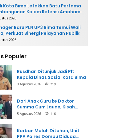
i Kota Bima Letakkan Batu Pertama
mbangunan Kolam Retensi Amahami
ustus 2026
ager Baru PLN UP3 Bima Temui Wali
a, Perkuat Sinergi Pelayanan Publik
ustus 2026
s Populer
Rusdhan Ditunjuk Jadi Plt
Kepala Dinas Sosial Kota Bima
3 Agustus 2026
219
Dari Anak Guru ke Doktor
Summa Cum Laude, Kisah
Taman Firdaus Menginspirasi
5 Agustus 2026
116
Korban Malah Ditahan, Unit
PPA Polres Dompu Diduga