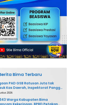
Berita Bima Terbaru
aan PAD GSB Ratusan Juta tak
uk Kas Daerah, Inspektorat Panggil
ak Terkait
ustus 2026
.343 Warga Kabupaten Bima
ancam Kekeringan, BPBD Petakan