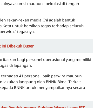
culnya asumsi maupun spekulasi di tengah
 oleh rekan-rekan media. Ini adalah bentuk
 Kota untuk bersikap tegas terhadap seluruh
perwira,” tegasnya.
k ini Dibekuk Buser
rioritaskan bagi personel operasional yang memiliki
tugas di lapangan.
e terhadap 41 personel, baik perwira maupun
 dilakukan langsung oleh BNNK Bima. Terkait
a kepada BNNK untuk menyampaikannya secara
an dan Pendukungnya, Puluhan Warga Lapor IRT