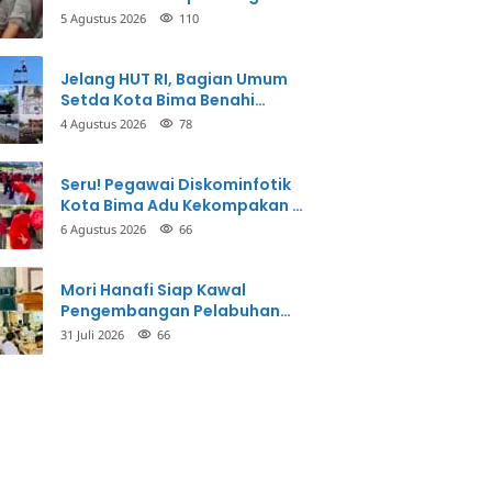
Balikkan Fakta Kasus
5 Agustus 2026
110
Penganiayaan
Jelang HUT RI, Bagian Umum
Setda Kota Bima Benahi
Kantor Pemkot
4 Agustus 2026
78
Seru! Pegawai Diskominfotik
Kota Bima Adu Kekompakan di
Lomba HUT RI
6 Agustus 2026
66
Mori Hanafi Siap Kawal
Pengembangan Pelabuhan
Bima, KSOP Usulkan Tambahan
31 Juli 2026
66
Dermaga Rp400 Miliar