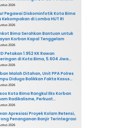
 Desa Rawan
ustus 2026
u! Pegawai Diskominfotik Kota Bima
 Kekompakan di Lomba HUT RI
ustus 2026
kot Bima Serahkan Bantuan untuk
ayan Korban Kapal Tenggelam
ustus 2026
D Petakan 1.952 KK Rawan
eringan di Kota Bima, 5.604 Jiwa
rpotensi Terdampak
ustus 2026
ban Malah Ditahan, Unit PPA Polres
pu Diduga Balikkan Fakta Kasus
nganiayaan
ustus 2026
sos Kota Bima Rangkul Eks Korban
am Radikalisme, Perkuat
ntegrasi Sosial
ustus 2026
an Apresiasi Proyek Kolam Retensi,
ong Penanganan Banjir Terintegrasi
ustus 2026