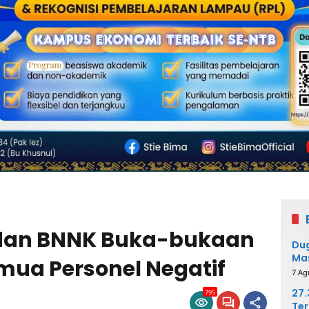
 dan BNNK Buka-bukaan
Dug
Mas
emua Personel Negatif
Pih
7 Ag
27
795
Ter