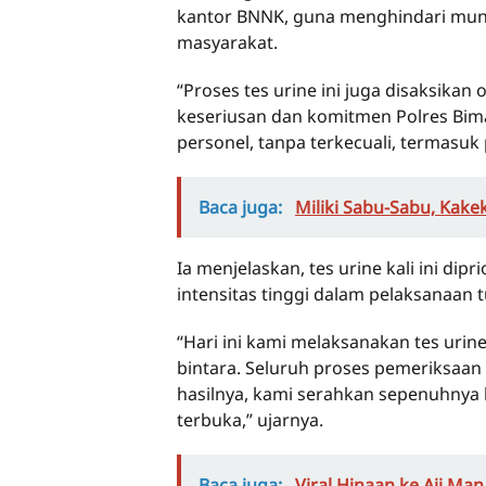
kantor BNNK, guna menghindari mun
masyarakat.
“Proses tes urine ini juga disaksikan
keseriusan dan komitmen Polres Bima
personel, tanpa terkecuali, termasuk 
Baca juga:
Miliki Sabu-Sabu, Kake
Ia menjelaskan, tes urine kali ini dip
intensitas tinggi dalam pelaksanaan 
“Hari ini kami melaksanakan tes urin
bintara. Seluruh proses pemeriksaan
hasilnya, kami serahkan sepenuhny
terbuka,” ujarnya.
Baca juga:
Viral Hinaan ke Aji M