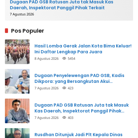
Dugaan PAD GSB Ratusan Juta tak Masuk Kas
Daerah, Inspektorat Panggil Pihak Terkait
7 Agustus 2026
Pos Populer
Hasil Lomba Gerak Jalan Kota Bima Keluar!
Ini Daftar Lengkap Para Juara
8 Agustus 2026
5454
Dugaan Penyelewengan PAD GSB, Kadis
Dikpora: yang Bersangkutan Akui
Perbuatannya dan Siap Mengembalikan
7 Agustus 2026
423
Uang
Dugaan PAD GSB Ratusan Juta tak Masuk
Kas Daerah, Inspektorat Panggil Pihak
Terkait
7 Agustus 2026
403
Rusdhan Ditunjuk Jadi Plt Kepala Dinas