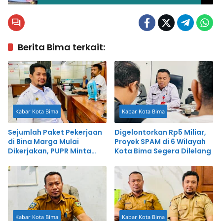
Berita Bima terkait:
Kabar Kota Bima
Kabar Kota Bima
Sejumlah Paket Pekerjaan
Digelontorkan Rp5 Miliar,
di Bina Marga Mulai
Proyek SPAM di 6 Wilayah
Dikerjakan, PUPR Minta
Kota Bima Segera Dilelang
Kontraktor Patuhi Standar
Teknis
Kabar Kota Bima
Kabar Kota Bima