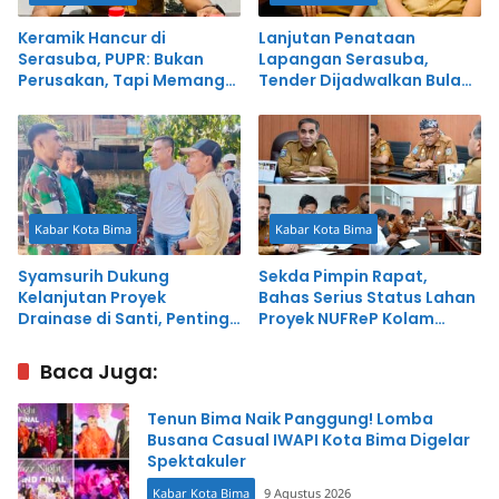
Keramik Hancur di
Lanjutan Penataan
Serasuba, PUPR: Bukan
Lapangan Serasuba,
Perusakan, Tapi Memang
Tender Dijadwalkan Bulan
Sedang Diganti
Ini
Kabar Kota Bima
Kabar Kota Bima
Syamsurih Dukung
Sekda Pimpin Rapat,
Kelanjutan Proyek
Bahas Serius Status Lahan
Drainase di Santi, Penting
Proyek NUFReP Kolam
untuk Atasi Banjir
Retensi Amahami
Baca Juga:
Tenun Bima Naik Panggung! Lomba
Busana Casual IWAPI Kota Bima Digelar
Spektakuler
Kabar Kota Bima
9 Agustus 2026