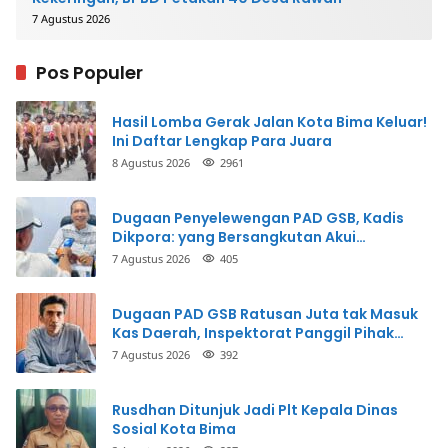
7 Agustus 2026
Pos Populer
Hasil Lomba Gerak Jalan Kota Bima Keluar!
Ini Daftar Lengkap Para Juara
8 Agustus 2026
2961
Dugaan Penyelewengan PAD GSB, Kadis
Dikpora: yang Bersangkutan Akui
Perbuatannya dan Siap Mengembalikan
7 Agustus 2026
405
Uang
Dugaan PAD GSB Ratusan Juta tak Masuk
Kas Daerah, Inspektorat Panggil Pihak
Terkait
7 Agustus 2026
392
Rusdhan Ditunjuk Jadi Plt Kepala Dinas
Sosial Kota Bima