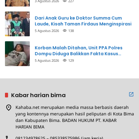
3 Agustus 2026
227
Dari Anak Guru ke Doktor Summa Cum
Laude, Kisah Taman Firdaus Menginspirasi
5 Agustus 2026
138
Korban Malah Ditahan, Unit PPA Polres
Dompu Diduga Balikkan Fakta Kasus
Penganiayaan
5 Agustus 2026
129
Kabar harian bima
Kahaba.net merupakan media massa berbasis daerah
yang kontennya merupakan hasil peliputan di Kota Bima
dan Kabupaten Bima. BADAN HUKUM PT. KABAR
HARIAN BIMA
081234978625 – 085338575986 (jam kerja)