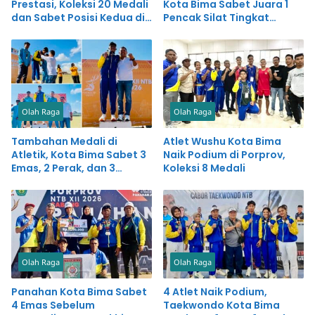
Prestasi, Koleksi 20 Medali
Kota Bima Sabet Juara 1
dan Sabet Posisi Kedua di
Pencak Silat Tingkat
Porprov NTB
Nasional
Olah Raga
Olah Raga
Tambahan Medali di
Atlet Wushu Kota Bima
Atletik, Kota Bima Sabet 3
Naik Podium di Porprov,
Emas, 2 Perak, dan 3
Koleksi 8 Medali
Perunggu
Olah Raga
Olah Raga
Panahan Kota Bima Sabet
4 Atlet Naik Podium,
4 Emas Sebelum
Taekwondo Kota Bima