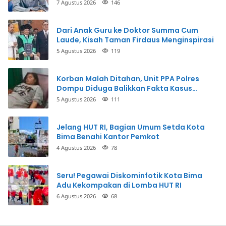
Terkait
7 Agustus 2026
146
Dari Anak Guru ke Doktor Summa Cum
Laude, Kisah Taman Firdaus Menginspirasi
5 Agustus 2026
119
Korban Malah Ditahan, Unit PPA Polres
Dompu Diduga Balikkan Fakta Kasus
Penganiayaan
5 Agustus 2026
111
Jelang HUT RI, Bagian Umum Setda Kota
Bima Benahi Kantor Pemkot
4 Agustus 2026
78
Seru! Pegawai Diskominfotik Kota Bima
Adu Kekompakan di Lomba HUT RI
6 Agustus 2026
68