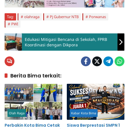
Tag:
olahraga
Pj Gubernur NTB
Porwanas
PWI
Edukasi Mitigasi Bencana di Sekolah, FPRB
Koordinasi dengan Dikpora
Berita Bima terkait:
Olah Raga
Kabar Kota Bima
Perbakin Kota Bima Cetak
Siswa Berprestasi SMPN 1