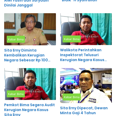
“Bidik” H Syahrullah
Alwi Yasin dan Suryadin
Dinilai Janggal
Kabar Bima
Kabar Bima
Walikota Perintahkan
Sita Erny Diminta
Inspektorat Telusuri
Kembalikan Kerugian
Kerugian Negara Kasus
Negara Sebesar Rp 100
Sita Erny
Juta
Kabar Bima
Kabar Bima
Pemkot Bima Segera Audit
Sita Erny Dipecat, Dewan
Kerugian Negara Kasus
Minta Gaji 4 Tahun
Sita Erny