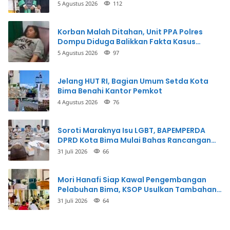
5 Agustus 2026
112
Korban Malah Ditahan, Unit PPA Polres
Dompu Diduga Balikkan Fakta Kasus
Penganiayaan
5 Agustus 2026
97
Jelang HUT RI, Bagian Umum Setda Kota
Bima Benahi Kantor Pemkot
4 Agustus 2026
76
Soroti Maraknya Isu LGBT, BAPEMPERDA
DPRD Kota Bima Mulai Bahas Rancangan
Perda Pencegahan
31 Juli 2026
66
Mori Hanafi Siap Kawal Pengembangan
Pelabuhan Bima, KSOP Usulkan Tambahan
Dermaga Rp400 Miliar
31 Juli 2026
64