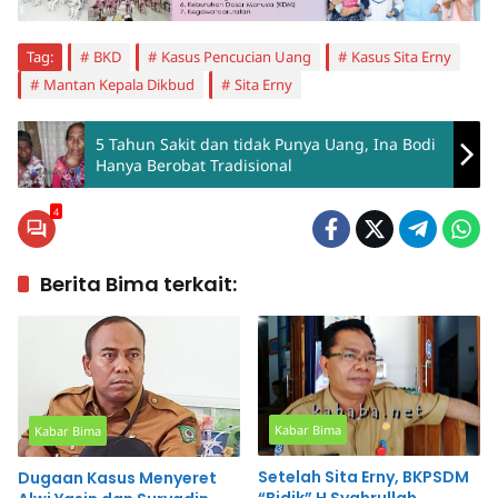
Tag:
BKD
Kasus Pencucian Uang
Kasus Sita Erny
Mantan Kepala Dikbud
Sita Erny
5 Tahun Sakit dan tidak Punya Uang, Ina Bodi
Hanya Berobat Tradisional
4
Berita Bima terkait:
Kabar Bima
Kabar Bima
Setelah Sita Erny, BKPSDM
Dugaan Kasus Menyeret