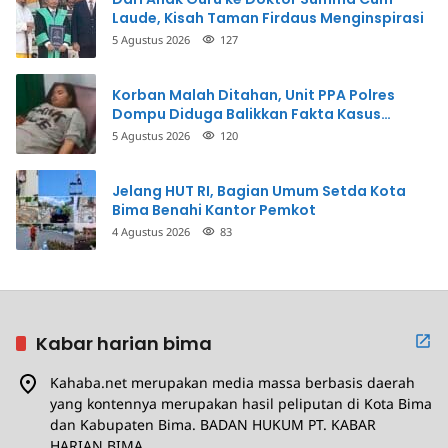
Laude, Kisah Taman Firdaus Menginspirasi
5 Agustus 2026
127
Korban Malah Ditahan, Unit PPA Polres
Dompu Diduga Balikkan Fakta Kasus
Penganiayaan
5 Agustus 2026
120
Jelang HUT RI, Bagian Umum Setda Kota
Bima Benahi Kantor Pemkot
4 Agustus 2026
83
Kabar harian bima
Kahaba.net merupakan media massa berbasis daerah
yang kontennya merupakan hasil peliputan di Kota Bima
dan Kabupaten Bima. BADAN HUKUM PT. KABAR
HARIAN BIMA