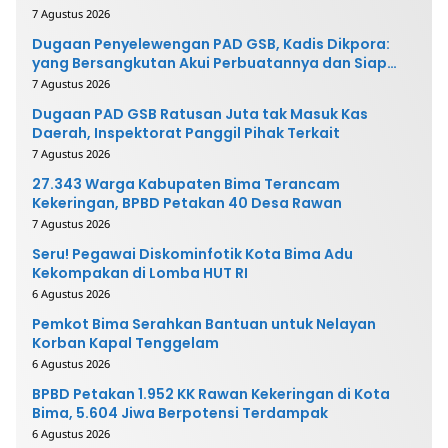
7 Agustus 2026
Dugaan Penyelewengan PAD GSB, Kadis Dikpora:
yang Bersangkutan Akui Perbuatannya dan Siap
Mengembalikan Uang
7 Agustus 2026
Dugaan PAD GSB Ratusan Juta tak Masuk Kas
Daerah, Inspektorat Panggil Pihak Terkait
7 Agustus 2026
27.343 Warga Kabupaten Bima Terancam
Kekeringan, BPBD Petakan 40 Desa Rawan
7 Agustus 2026
Seru! Pegawai Diskominfotik Kota Bima Adu
Kekompakan di Lomba HUT RI
6 Agustus 2026
Pemkot Bima Serahkan Bantuan untuk Nelayan
Korban Kapal Tenggelam
6 Agustus 2026
BPBD Petakan 1.952 KK Rawan Kekeringan di Kota
Bima, 5.604 Jiwa Berpotensi Terdampak
6 Agustus 2026