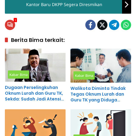
Kantor Baru DKPP Segera Diresmikan
1
Berita Bima terkait:
Kabar Bima
Kabar Bima
Dugaan Perselingkuhan
Walikota Diminta Tindak
Oknum Lurah dan Guru TK,
Tegas Oknum Lurah dan
Sekda: Sudah Jadi Atensi
Guru TK yang Diduga
Walikota
Selingkuh