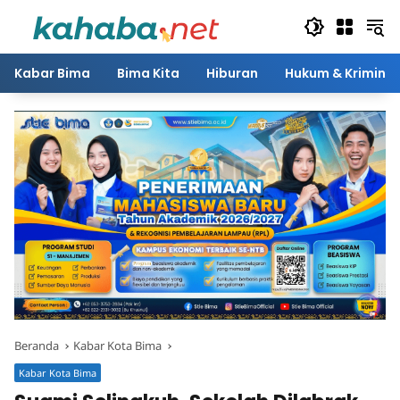
Langsung
ke
konten
Kabar Bima
Bima Kita
Hiburan
Hukum & Kriminal
Beranda
Kabar Kota Bima
Kabar Kota Bima