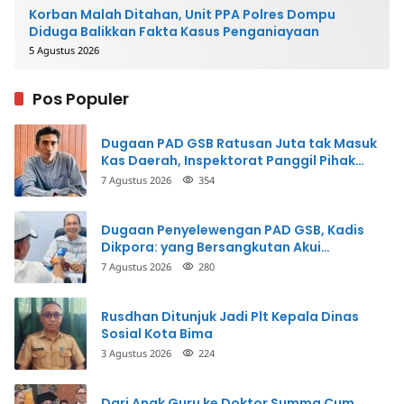
Korban Malah Ditahan, Unit PPA Polres Dompu
Diduga Balikkan Fakta Kasus Penganiayaan
5 Agustus 2026
Pos Populer
Dugaan PAD GSB Ratusan Juta tak Masuk
Kas Daerah, Inspektorat Panggil Pihak
Terkait
7 Agustus 2026
354
Dugaan Penyelewengan PAD GSB, Kadis
Dikpora: yang Bersangkutan Akui
Perbuatannya dan Siap Mengembalikan
7 Agustus 2026
280
Uang
Rusdhan Ditunjuk Jadi Plt Kepala Dinas
Sosial Kota Bima
3 Agustus 2026
224
Dari Anak Guru ke Doktor Summa Cum