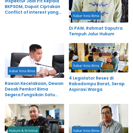
Inspektur Jadi Plt Kepala
BKPSDM, Dapat Ciptakan
Conflict of Interest yang
Kabar Kota Bima
Serius
Di PAW, Rahmat Saputra
Tempuh Jalur Hukum
Kabar Kota Bima
Kabar Kota Bima
4 Legislator Reses di
Rawan Kecelakaan, Dewan
Rabadompu Barat, Serap
Desak Pemkot Bima
Aspirasi Warga
Segera Fungsikan Satu
Jalur
Hukum & Kriminal
Kabar Kota Bima