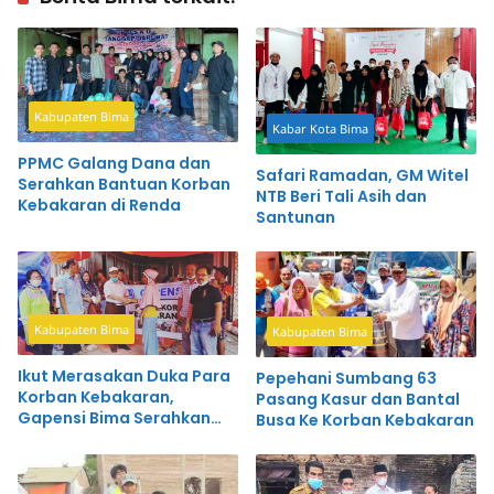
Kabupaten Bima
Kabar Kota Bima
PPMC Galang Dana dan
Safari Ramadan, GM Witel
Serahkan Bantuan Korban
NTB Beri Tali Asih dan
Kebakaran di Renda
Santunan
Kabupaten Bima
Kabupaten Bima
Ikut Merasakan Duka Para
Pepehani Sumbang 63
Korban Kebakaran,
Pasang Kasur dan Bantal
Gapensi Bima Serahkan
Busa Ke Korban Kebakaran
Bantuan