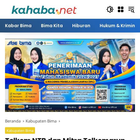
Langsung
ke
konten
Kabar Bima
Bima Kita
Hiburan
Hukum & Kriminal
Beranda
Kabupaten Bima
Kabupaten Bima