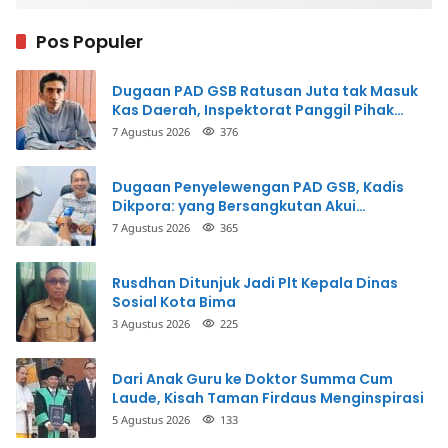
Pos Populer
Dugaan PAD GSB Ratusan Juta tak Masuk
Kas Daerah, Inspektorat Panggil Pihak
Terkait
7 Agustus 2026
376
Dugaan Penyelewengan PAD GSB, Kadis
Dikpora: yang Bersangkutan Akui
Perbuatannya dan Siap Mengembalikan
7 Agustus 2026
365
Uang
Rusdhan Ditunjuk Jadi Plt Kepala Dinas
Sosial Kota Bima
3 Agustus 2026
225
Dari Anak Guru ke Doktor Summa Cum
Laude, Kisah Taman Firdaus Menginspirasi
5 Agustus 2026
133