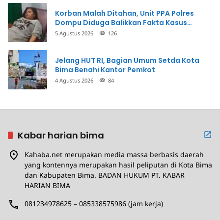
Korban Malah Ditahan, Unit PPA Polres
Dompu Diduga Balikkan Fakta Kasus
Penganiayaan
5 Agustus 2026
126
Jelang HUT RI, Bagian Umum Setda Kota
Bima Benahi Kantor Pemkot
4 Agustus 2026
84
Kabar harian bima
Kahaba.net merupakan media massa berbasis daerah
yang kontennya merupakan hasil peliputan di Kota Bima
dan Kabupaten Bima. BADAN HUKUM PT. KABAR
HARIAN BIMA
081234978625 – 085338575986 (jam kerja)