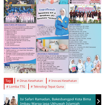
Tag:
Dinas Kesehatan
Inovasi Kesehatan
Lomba TTG
Teknologi Tepat Guna
Isi Safari Ramadan, Bakesbangpol Kota Bima
Imbau Warga Jaga Ukhuwah Islamiah