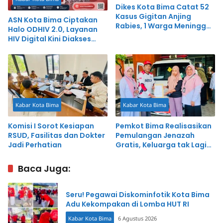
Dikes Kota Bima Catat 52
Kasus Gigitan Anjing
ASN Kota Bima Ciptakan
Rabies, 1 Warga Meninggal
Halo ODHIV 2.0, Layanan
Dunia
HIV Digital Kini Diakses
hingga Luar Negeri
Kabar Kota Bima
Kabar Kota Bima
Komisi I Sorot Kesiapan
Pemkot Bima Realisasikan
RSUD, Fasilitas dan Dokter
Pemulangan Jenazah
Jadi Perhatian
Gratis, Keluarga tak Lagi
Terbebani
Baca Juga:
Seru! Pegawai Diskominfotik Kota Bima
Adu Kekompakan di Lomba HUT RI
Kabar Kota Bima
6 Agustus 2026