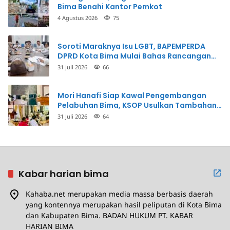
Bima Benahi Kantor Pemkot
4 Agustus 2026
75
Soroti Maraknya Isu LGBT, BAPEMPERDA
DPRD Kota Bima Mulai Bahas Rancangan
Perda Pencegahan
31 Juli 2026
66
Mori Hanafi Siap Kawal Pengembangan
Pelabuhan Bima, KSOP Usulkan Tambahan
Dermaga Rp400 Miliar
31 Juli 2026
64
Kabar harian bima
Kahaba.net merupakan media massa berbasis daerah
yang kontennya merupakan hasil peliputan di Kota Bima
dan Kabupaten Bima. BADAN HUKUM PT. KABAR
HARIAN BIMA