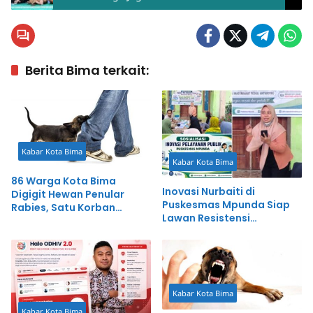
Berita Bima terkait:
Kabar Kota Bima
Kabar Kota Bima
86 Warga Kota Bima
Inovasi Nurbaiti di
Digigit Hewan Penular
Puskesmas Mpunda Siap
Rabies, Satu Korban
Lawan Resistensi
Meninggal Dunia
Antibiotik
Kabar Kota Bima
Kabar Kota Bima