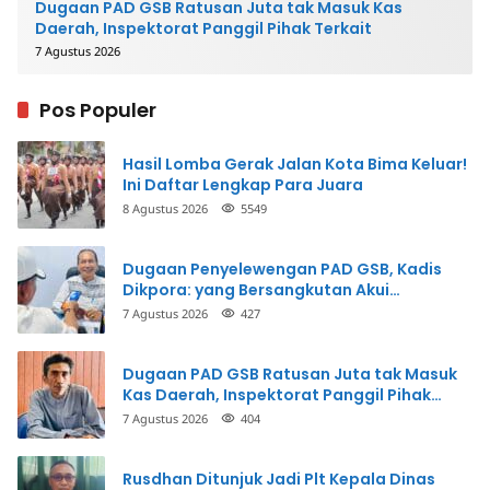
Dugaan PAD GSB Ratusan Juta tak Masuk Kas
Daerah, Inspektorat Panggil Pihak Terkait
7 Agustus 2026
Pos Populer
Hasil Lomba Gerak Jalan Kota Bima Keluar!
Ini Daftar Lengkap Para Juara
8 Agustus 2026
5549
Dugaan Penyelewengan PAD GSB, Kadis
Dikpora: yang Bersangkutan Akui
Perbuatannya dan Siap Mengembalikan
7 Agustus 2026
427
Uang
Dugaan PAD GSB Ratusan Juta tak Masuk
Kas Daerah, Inspektorat Panggil Pihak
Terkait
7 Agustus 2026
404
Rusdhan Ditunjuk Jadi Plt Kepala Dinas