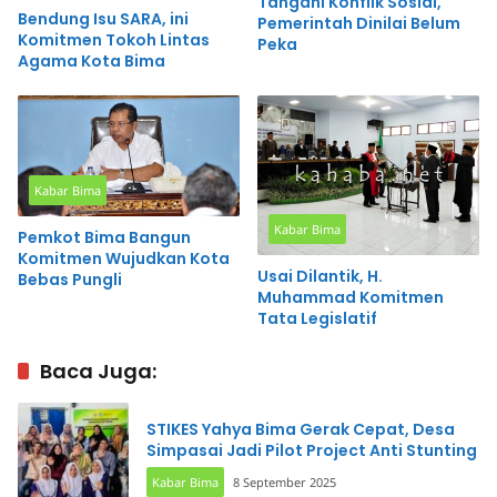
Tangani Konflik Sosial,
Bendung Isu SARA, ini
Pemerintah Dinilai Belum
Komitmen Tokoh Lintas
Peka
Agama Kota Bima
Kabar Bima
Kabar Bima
Pemkot Bima Bangun
Komitmen Wujudkan Kota
Usai Dilantik, H.
Bebas Pungli
Muhammad Komitmen
Tata Legislatif
Baca Juga:
STIKES Yahya Bima Gerak Cepat, Desa
Simpasai Jadi Pilot Project Anti Stunting
Kabar Bima
8 September 2025